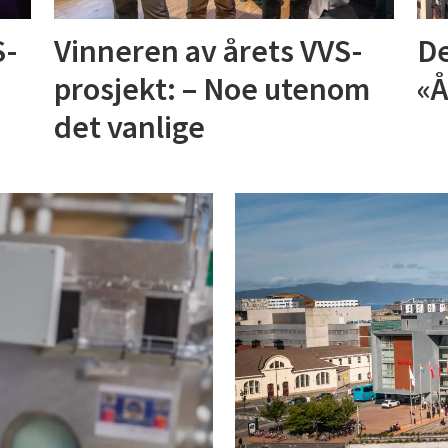
S-
Vinneren av årets VVS-
De
prosjekt: – Noe utenom
«Å
det vanlige