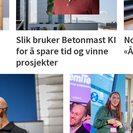
Slik bruker Betonmast KI
No
for å spare tid og vinne
«Å
prosjekter