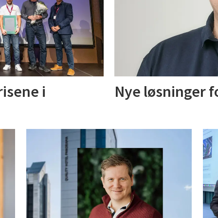
isene i
Nye løsninger f