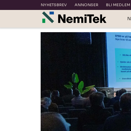
NYHETSBREV
ANNONSER
BLI MEDLEM
N
Tag:
trøndersk
vvs-
dag