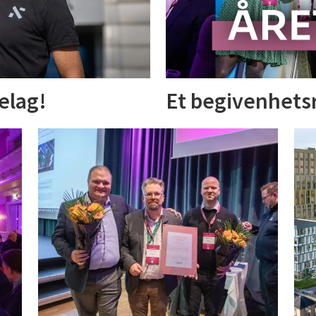
elag!
Et begivenhetsr