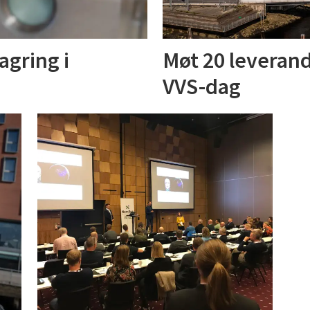
agring i
Møt 20 leveran
VVS-dag