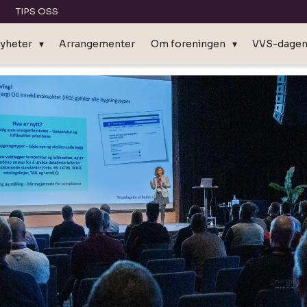
TIPS OSS
yheter
Arrangementer
Om foreningen
VVS-dage