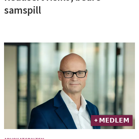
samspill
+ 𝗠𝗘𝗗𝗟𝗘𝗠