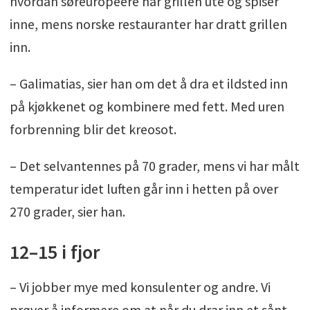
hvordan søreuropeere har grillen ute og spiser
inne, mens norske restauranter har dratt grillen
inn.
– Galimatias, sier han om det å dra et ildsted inn
på kjøkkenet og kombinere med fett. Med uren
forbrenning blir det kreosot.
– Det selvantennes på 70 grader, mens vi har målt
temperatur idet luften går inn i hetten på over
270 grader, sier han.
12–15 i fjor
– Vi jobber mye med konsulenter og andre. Vi
prøver å informere om at når du drar inn et sånt