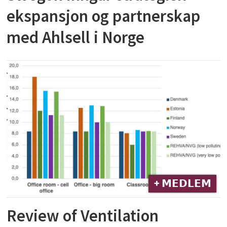
ekspansjon og partnerskap
med Ahlsell i Norge
+ 𝗠𝗘𝗗𝗟𝗘𝗠
Review of Ventilation