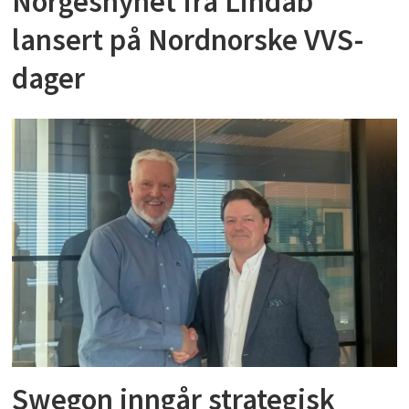
Norgesnyhet fra Lindab
lansert på Nordnorske VVS-
dager
Swegon inngår strategisk