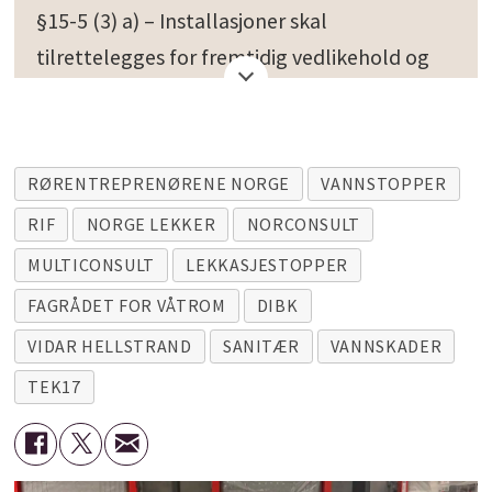
§15-5 (3) a) – Installasjoner skal
tilrettelegges for fremtidig vedlikehold og
være lett utskiftbare
Veiledning:
RØRENTREPRENØRENE NORGE
VANNSTOPPER
Tilrettelegging for fremtidig vedlikehold og
RIF
NORGE LEKKER
NORCONSULT
utskiftning av installasjonen er spesielt viktig
MULTICONSULT
LEKKASJESTOPPER
for den delen av vanninstallasjonen som
FAGRÅDET FOR VÅTROM
DIBK
ligger skjult i vegg, tak, gulv eller
VIDAR HELLSTRAND
SANITÆR
VANNSKADER
etasjeskiller.
TEK17
Rør i sprinkleranlegg kan støpes inn der
dette er i samsvar med gjeldende norske
standarder og produktdokumentasjon med