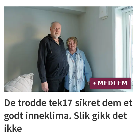
+ 𝗠𝗘𝗗𝗟𝗘𝗠
De trodde tek17 sikret dem et
godt inneklima. Slik gikk det
ikke