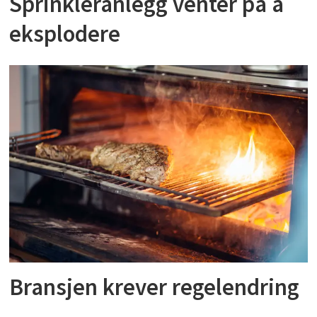
Sprinkleranlegg venter på å
eksplodere
Bransjen krever regelendring