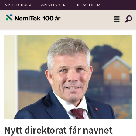
NYHETSBREV
ANNONSER
BLI MEDLEM
Tag:
dibk
Nytt direktorat får navnet