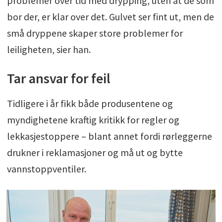
problemer over tid med drypping, uten at de som
bor der, er klar over det. Gulvet ser fint ut, men de
små dryppene skaper store problemer for
leiligheten, sier han.
Tar ansvar for feil
Tidligere i år fikk både produsentene og
myndighetene kraftig kritikk for regler og
lekkasjestoppere – blant annet fordi rørleggerne
drukner i reklamasjoner og må ut og bytte
vannstoppventiler.