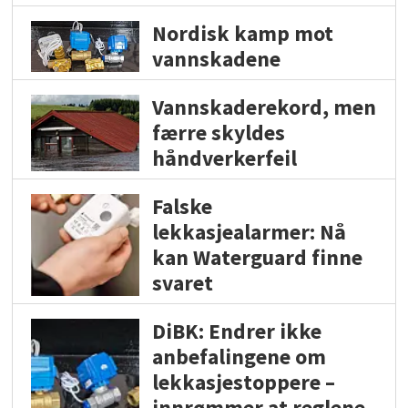
Nordisk kamp mot
vannskadene
Vannskaderekord, men
færre skyldes
håndverkerfeil
Falske
lekkasjealarmer: Nå
kan Waterguard finne
svaret
DiBK: Endrer ikke
anbefalingene om
lekkasjestoppere –
innrømmer at reglene