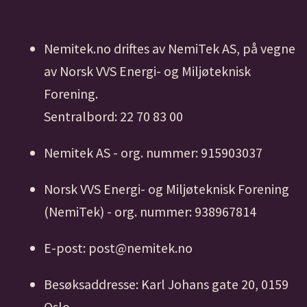
Nemitek.no driftes av NemiTek AS, på vegne
av Norsk VVS Energi- og Miljøteknisk
Forening.
Sentralbord: 22 70 83 00
Nemitek AS - org. nummer: 915903037
Norsk VVS Energi- og Miljøteknisk Forening
(NemiTek) - org. nummer: 938967814
E-post: post@nemitek.no
Besøksaddresse: Karl Johans gate 20, 0159
Oslo