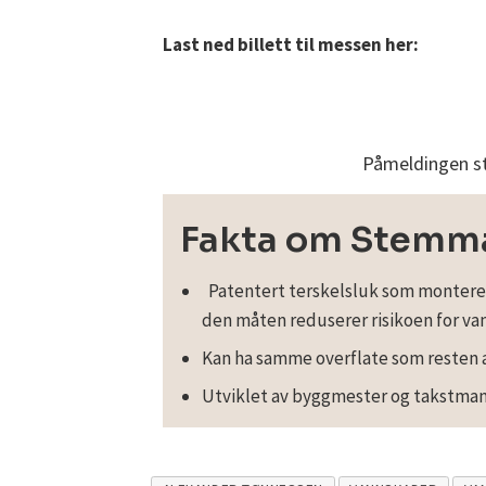
Last ned billett til messen her:
Påmeldingen st
Fakta om Stemm
Patentert terskelsluk som monteres
den måten reduserer risikoen for va
Kan ha samme overflate som resten a
Utviklet av byggmester og takstman