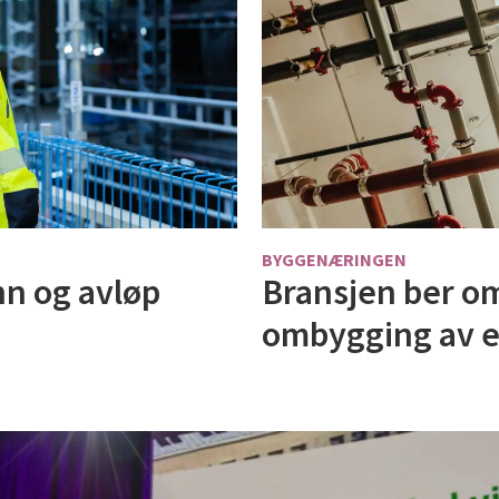
BYGGENÆRINGEN
nn og avløp
Bransjen ber om
ombygging av e