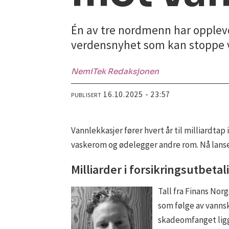
Én av tre nordmenn har opplev
verdensnyhet som kan stoppe v
NemiTek
Redaksjonen
16.10.2025 - 23:57
PUBLISERT
Vannlekkasjer fører hvert år til milliardta
vaskerom og ødelegger andre rom. Nå lanse
Milliarder i forsikringsutbetal
Tall fra Finans Nor
som følge av vannska
skadeomfanget ligg