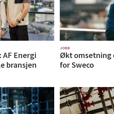
JOBB
Økt omsetning 
: AF Energi
for Sweco
le bransjen