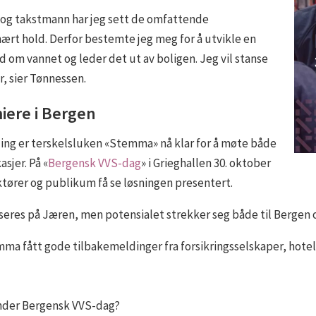
og takstmann har jeg sett de omfattende
ært hold. Derfor bestemte jeg meg for å utvikle en
d om vannet og leder det ut av boligen. Jeg vil stanse
r, sier Tønnessen.
ere i Bergen
ling er terskelsluken «Stemma» nå klar for å møte både
sjer. På «
Bergensk VVS-dag
» i Grieghallen 30. oktober
ktører og publikum få se løsningen presentert.
seres på Jæren, men potensialet strekker seg både til Bergen 
ma fått gode tilbakemeldinger fra forsikringsselskaper, hotel
nder Bergensk VVS-dag?