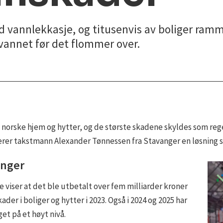
d vannlekkasje, og titusenvis av boliger ram
annet før det flommer over.
p i norske hjem og hytter, og de største skadene skyldes som re
rer takstmann Alexander Tønnessen fra Stavanger en løsning so
inger
ge viser at det ble utbetalt over fem milliarder kroner
der i boliger og hytter i 2023. Også i 2024 og 2025 har
et på et høyt nivå.