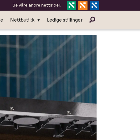
Se våre andre nettsider:
ne
Nettbutikk
Ledige stillinger