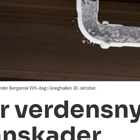
der Bergensk VVS-dag i Grieghallen 30. oktober.
r verdensn
nnskader