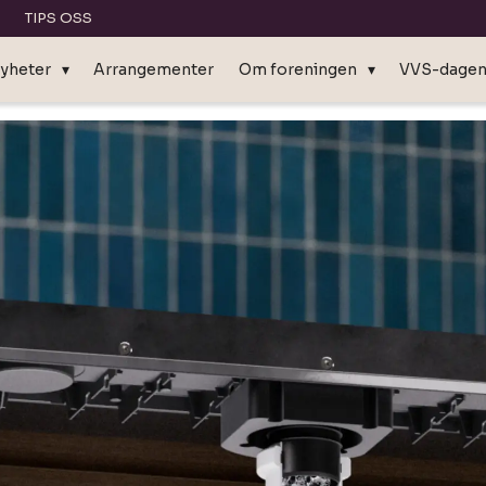
TIPS OSS
yheter
Arrangementer
Om foreningen
VVS-dage