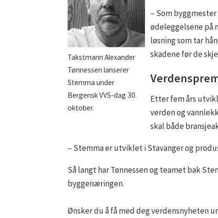
– Som byggmester 
ødeleggelsene på n
løsning som tar hån
skadene før de skje
Takstmann Alexander
Tønnessen lanserer
Verdenspremi
Stemma under
Bergensk VVS-dag 30.
Etter fem års utvik
oktober.
verden og vannlekka
skal både bransjea
– Stemma er utviklet i Stavanger og produ
Så langt har Tønnessen og teamet bak Stem
byggenæringen.
Ønsker du å få med deg verdensnyheten u