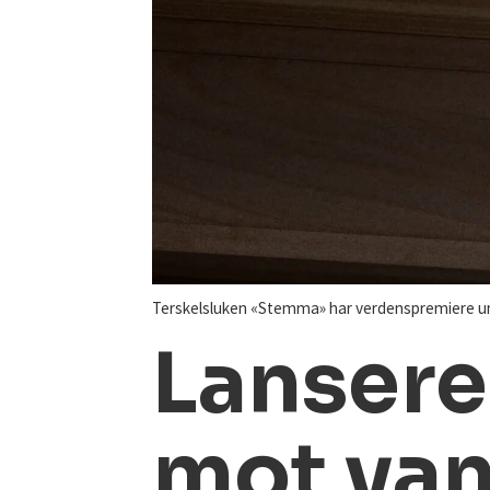
Terskelsluken «Stemma» har verdenspremiere un
Lansere
mot va