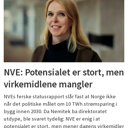
NVE: Potensialet er stort, men
virkemidlene mangler
NVEs ferske statusrapport slår fast at Norge ikke
når det politiske målet om 10 TWh strømsparing i
bygg innen 2030. Da Nemitek ba direktoratet
utdype, ble svaret tydelig: NVE er enig i at
potensialet er stort, men mener dagens virkemidler