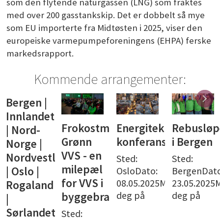
som den flytende naturgassen (LNG) som fraktes
med over 200 gasstankskip. Det er dobbelt så mye
som EU importerte fra Midtøsten i 2025, viser den
europeiske varmepumpeforeningens (EHPA) ferske
markedsrapport.
Kommende arrangementer:
Bergen |
Innlandet
Frokostmøte:
Energiteknisk
Rebusløp
| Nord-
Grønn
konferanse
i Bergen
Norge |
VVS - en
Nordvestlandet
Sted:
Sted:
milepæl
| Oslo |
OsloDato:
BergenDato
for VVS i
08.05.2025Meld
23.05.2025
Rogaland
deg på
deg på
byggebransjen
|
Sørlandet
Sted: