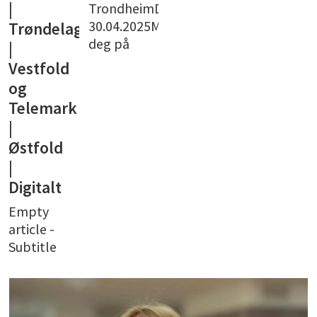
|
TrondheimDato:
30.04.2025Meld
Trøndelag
deg på
|
Vestfold
og
Telemark
|
Østfold
|
Digitalt
Empty
article -
Subtitle