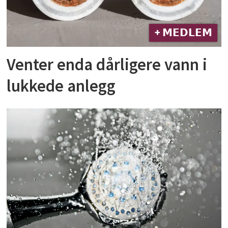
+ 𝗠𝗘𝗗𝗟𝗘𝗠
Venter enda dårligere vann i
lukkede anlegg