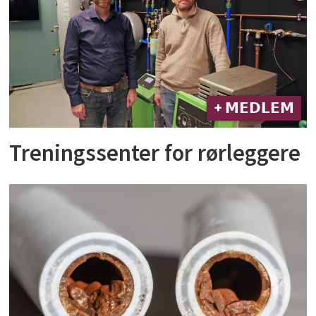
+ 𝗠𝗘𝗗𝗟𝗘𝗠
Treningssenter for rørleggere