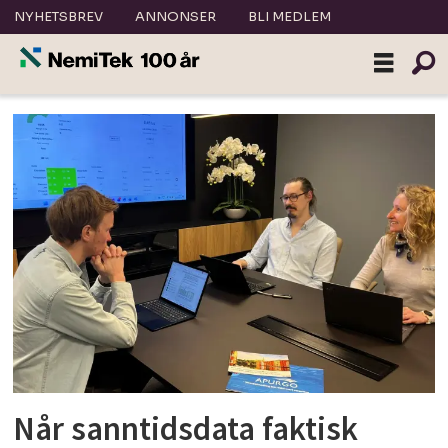
NYHETSBREV
ANNONSER
BLI MEDLEM
Tag:
vannbehandling
Når sanntidsdata faktisk