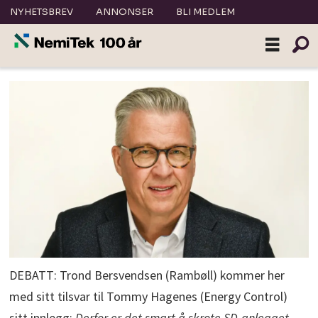
NYHETSBREV
ANNONSER
BLI MEDLEM
DEBATT: Trond Bersvendsen (Rambøll) kommer her
med sitt tilsvar til Tommy Hagenes (Energy Control)
sitt innlegg:
Derfor er det smart å skrote SD-anlegget