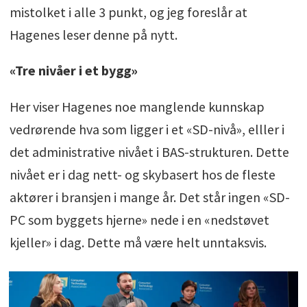
mistolket i alle 3 punkt, og jeg foreslår at
Hagenes leser denne på nytt.
«Tre nivåer i et bygg»
Her viser Hagenes noe manglende kunnskap
vedrørende hva som ligger i et «SD-nivå», elller i
det administrative nivået i BAS-strukturen. Dette
nivået er i dag nett- og skybasert hos de fleste
aktører i bransjen i mange år. Det står ingen «SD-
PC som byggets hjerne» nede i en «nedstøvet
kjeller» i dag. Dette må være helt unntaksvis.