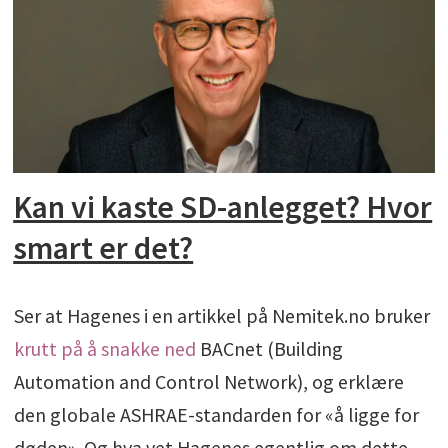
Kan vi kaste SD-anlegget? Hvor
smart er det?
Ser at Hagenes i en artikkel på Nemitek.no bruker
krutt på å snakke ned
BACnet (Building
Automation and Control Network), og erklære
den globale ASHRAE-standarden for «å ligge for
døden». Og hva vet Hagenes egentlig om dette,