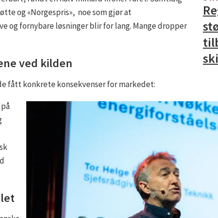
Re
tte og «Norgespris», noe som gjør at
stø
e og fornybare løsninger blir for lang. Mange dropper
ti
ski
ene ved kilden
ede fått konkrete konsekvenser for markedet:
 på
g
isk
ed
let