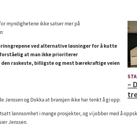
rfor myndighetene ikke satser mer på
n:
rinngrepene ved alternative løsninger for å kutte
forståelig at man ikke prioriterer
 den raskeste, billigste og mest bærekraftige veien
STA
– 
tr
de Jenssen og Dokka at bransjen ikke har tenkt å gi opp:
fortsatt lønnsomhet i mange prosjekter, og vi jobber med å opp
sier Jenssen.