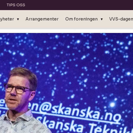
TIPS OSS
yheter
Arrangementer
Om foreningen
VVS-dage