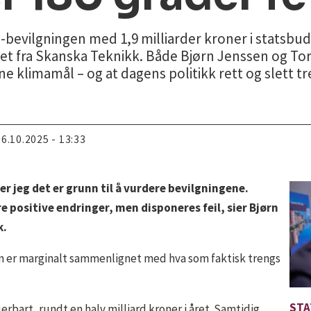
bevilgningen med 1,9 milliarder kroner i statsbuds
net fra Skanska Teknikk. Både Bjørn Jenssen og To
e klimamål – og at dagens politikk rett og slett tre
16.10.2025 - 13:33
r jeg det er grunn til å vurdere bevilgningene.
ore positive endringer, men disponeres feil, sier Bjørn
k.
n er marginalt sammenlignet med hva som faktisk trengs
STA
jerbart, rundt en halv milliard kroner i året. Samtidig