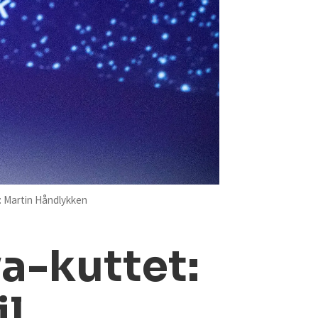
: Martin Håndlykken
a-kuttet:
il