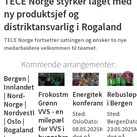
TECE Norge styrker laget med
ny produktsjef og
distriktansvarlig i Rogaland
TECE Norge fortsetter satsingen og ønsker to nye
medarbeidere velkommen til teamet.
Kommende arrangementer:
Frokostmøte:
Energiteknisk
Rebusløpet
Båttur
Grønn
konferanse
i Bergen
med
VVS - en
NemiTek
landet
Sted:
Sted:
milepæl
Oslo
OsloDato:
BergenDato:
for VVS i
08.05.2025Meld
23.05.2025Meld
Sted:
deg på
deg på