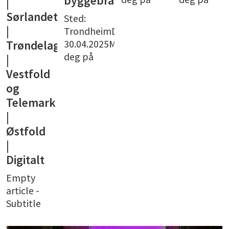
byggebransjen
OsloDato:
12.06.2025
t
Sted:
av dato
TrondheimDato:
30.04.2025Meld
g
deg på