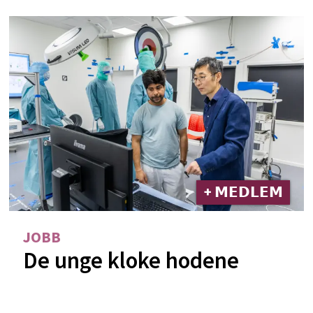
+ 𝗠𝗘𝗗𝗟𝗘𝗠
JOBB
De unge kloke hodene