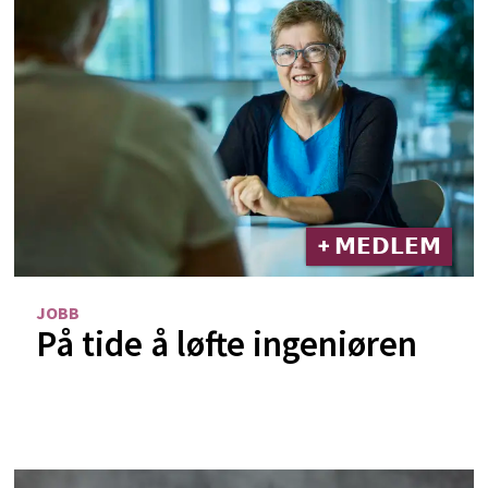
+ 𝗠𝗘𝗗𝗟𝗘𝗠
JOBB
På tide å løfte ingeniøren