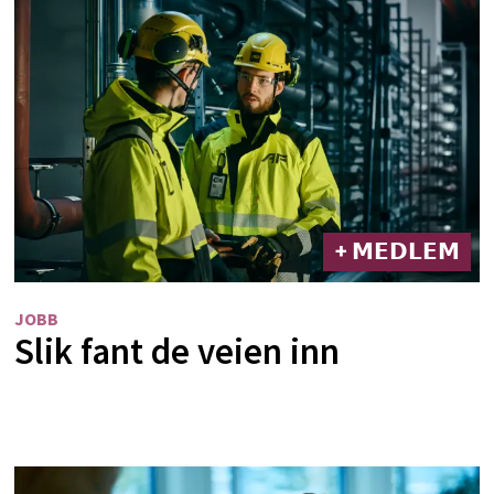
+ 𝗠𝗘𝗗𝗟𝗘𝗠
JOBB
Slik fant de veien inn