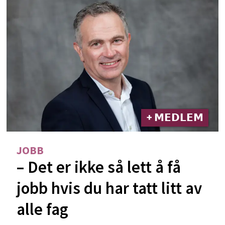
+ 𝗠𝗘𝗗𝗟𝗘𝗠
JOBB
– Det er ikke så lett å få
jobb hvis du har tatt litt av
alle fag