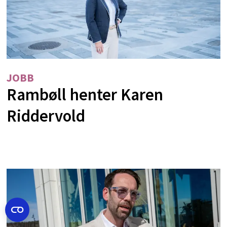
JOBB
Rambøll henter Karen
Riddervold