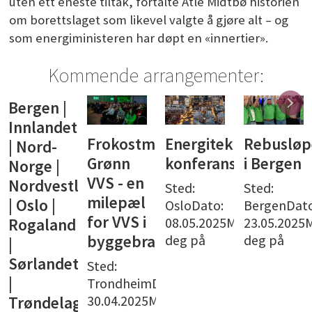
uten ett eneste tiltak, fortalte Atle Midtbø historien
om borettslaget som likevel valgte å gjøre alt – og
som energiministeren har døpt en «innertier».
Kommende arrangementer:
Bergen |
Innlandet
Frokostmøte:
Energiteknisk
Rebusløp
| Nord-
Grønn
konferanse
i Bergen
Norge |
VVS - en
Nordvestlandet
Sted:
Sted:
milepæl
| Oslo |
OsloDato:
BergenDato
for VVS i
08.05.2025Meld
23.05.2025
Rogaland
deg på
deg på
byggebransjen
|
Sørlandet
Sted:
|
TrondheimDato:
30.04.2025Meld
Trøndelag