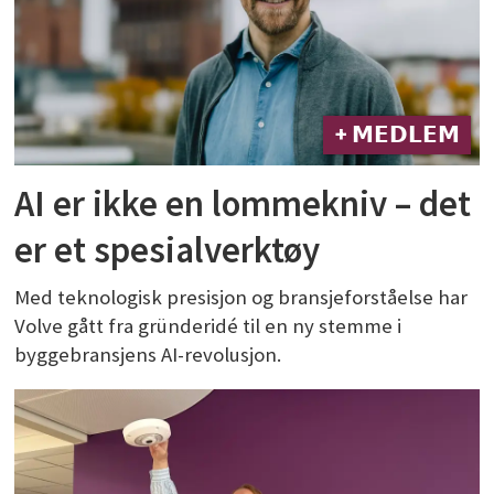
+ 𝗠𝗘𝗗𝗟𝗘𝗠
AI er ikke en lommekniv – det
er et spesialverktøy
Med teknologisk presisjon og bransjeforståelse har
Volve gått fra gründeridé til en ny stemme i
byggebransjens AI-revolusjon.