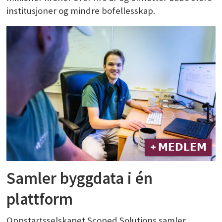
institusjoner og mindre bofellesskap.
+ 𝗠𝗘𝗗𝗟𝗘𝗠
Samler byggdata i én
plattform
Oppstartsselskapet Scoped Solutions samler