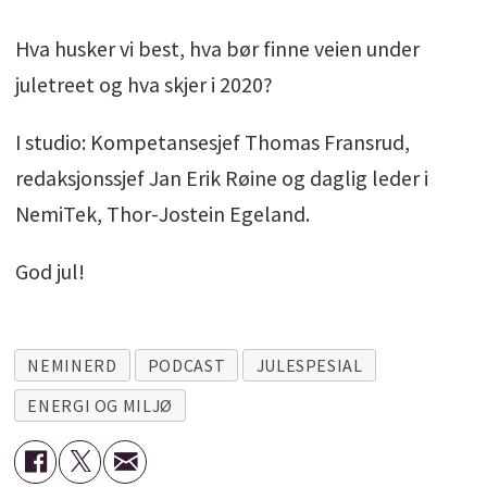
Hva husker vi best, hva bør finne veien under
juletreet og hva skjer i 2020?
I studio: Kompetansesjef Thomas Fransrud,
redaksjonssjef Jan Erik Røine og daglig leder i
NemiTek, Thor-Jostein Egeland.
God jul!
NEMINERD
PODCAST
JULESPESIAL
ENERGI OG MILJØ