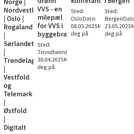
Grønn
konferanse
i Bergen
Norge |
VVS - en
Nordvestlandet
Sted:
Sted:
milepæl
| Oslo |
OsloDato:
BergenDato
for VVS i
08.05.2025Meld
23.05.2025
Rogaland
deg på
deg på
byggebransjen
|
Sørlandet
Sted:
|
TrondheimDato:
30.04.2025Meld
Trøndelag
deg på
|
Vestfold
og
Telemark
|
Østfold
|
Digitalt