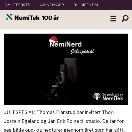
NYHETSBREV
ANNONSER
BLI MEDLEM
JULESPESIAL: Thomas Fransrud har invitert Thor-
Jostein Egeland og Jan Erik Røine til studio. De tar for
seg både opp- og nedturer gjennom året som har gått.