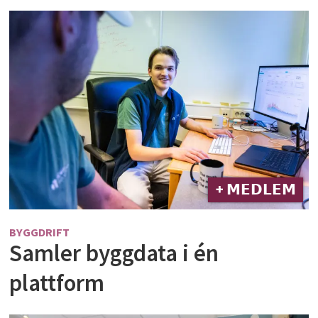
+ 𝗠𝗘𝗗𝗟𝗘𝗠
BYGGDRIFT
Samler byggdata i én
plattform