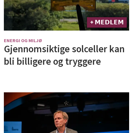
+ 𝗠𝗘𝗗𝗟𝗘𝗠
ENERGI OG MILJØ
Gjennomsiktige solceller kan
bli billigere og tryggere