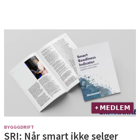
+ 𝗠𝗘𝗗𝗟𝗘𝗠
BYGGGDRIFT
SRI: Når smart ikke selger