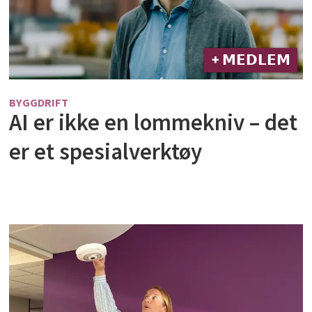
+ 𝗠𝗘𝗗𝗟𝗘𝗠
BYGGDRIFT
AI er ikke en lommekniv – det
er et spesialverktøy