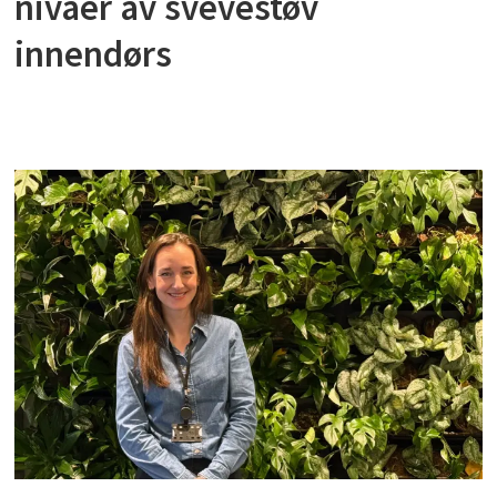
nivåer av svevestøv
innendørs