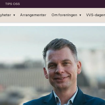
TIPS OSS
yheter
Arrangementer
Om foreningen
VVS-dage