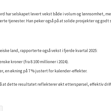
rd har selskapet levert vekst både i volum og lønnsomhet, med
terte tjenester. Han peker også på at solide prosjekter og godt
ske land, rapporterte også vekst i fjerde kvartal 2025:
enske kroner (fra 8 100 millioner i 2024).
er, en økning på 7 % justert for kalender-effekter.
 dette resultatet reflekterer økt etterspørsel, effektiv drift