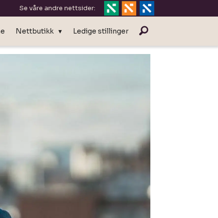
Se våre andre nettsider:
ne
Nettbutikk
Ledige stillinger