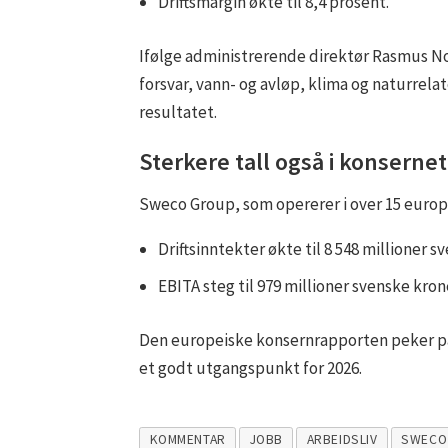
Driftsmargin økte til 8,4 prosent.
Ifølge administrerende direktør Rasmus No
forsvar, vann- og avløp, klima og naturrela
resultatet.
Sterkere tall også i konsernet
Sweco Group, som opererer i over 15 europei
Driftsinntekter økte til 8 548 millioner sv
EBITA steg til 979 millioner svenske kron
Den europeiske konsernrapporten peker på at
et godt utgangspunkt for 2026.
KOMMENTAR
JOBB
ARBEIDSLIV
SWECO