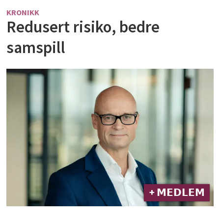
KRONIKK
Redusert risiko, bedre
samspill
+ 𝗠𝗘𝗗𝗟𝗘𝗠