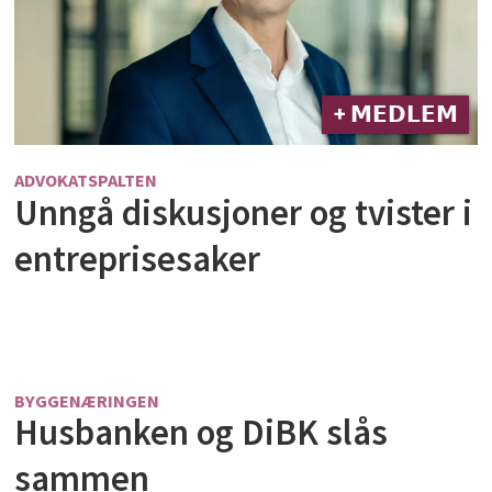
+ 𝗠𝗘𝗗𝗟𝗘𝗠
ADVOKATSPALTEN
Unngå diskusjoner og tvister i
entreprisesaker
BYGGENÆRINGEN
Husbanken og DiBK slås
sammen