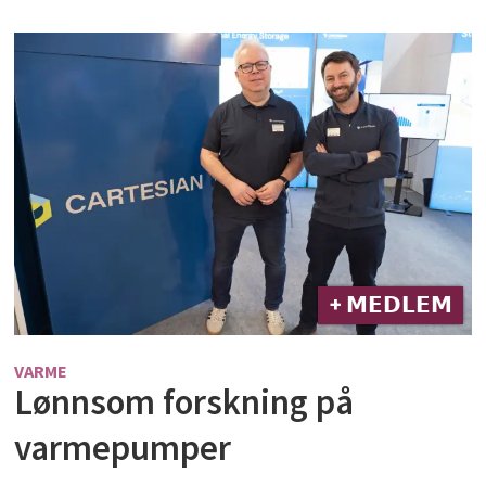
+ 𝗠𝗘𝗗𝗟𝗘𝗠
VARME
Lønnsom forskning på
varmepumper