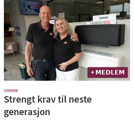
+ 𝗠𝗘𝗗𝗟𝗘𝗠
VARME
Strengt krav til neste
generasjon