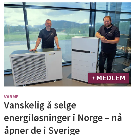
+ 𝗠𝗘𝗗𝗟𝗘𝗠
VARME
Vanskelig å selge
energiløsninger i Norge – nå
åpner de i Sverige