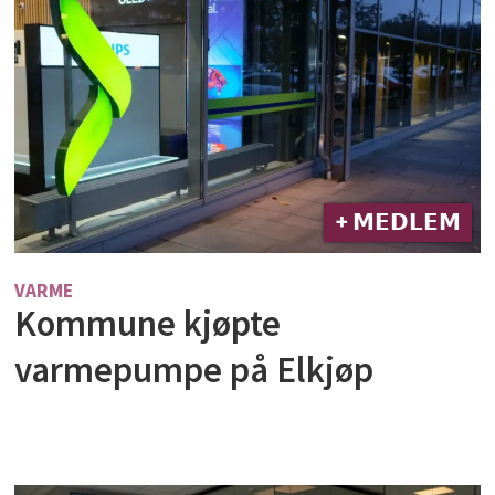
+ 𝗠𝗘𝗗𝗟𝗘𝗠
VARME
Kommune kjøpte
varmepumpe på Elkjøp