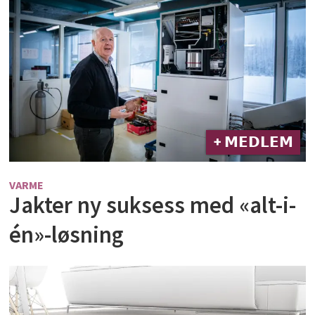
+ 𝗠𝗘𝗗𝗟𝗘𝗠
VARME
Jakter ny suksess med «alt-i-
én»-løsning