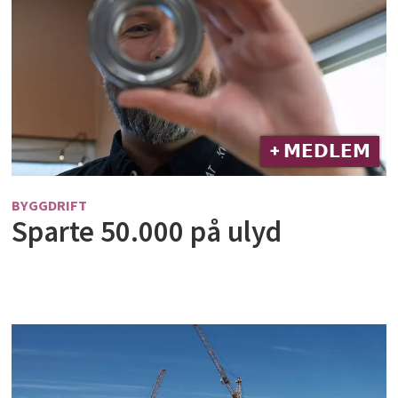
+ 𝗠𝗘𝗗𝗟𝗘𝗠
BYGGDRIFT
Sparte 50.000 på ulyd