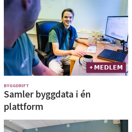
+ 𝗠𝗘𝗗𝗟𝗘𝗠
BYGGDRIFT
Samler byggdata i én
plattform