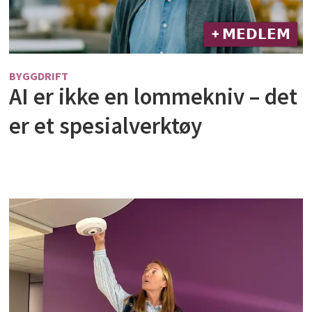
+ 𝗠𝗘𝗗𝗟𝗘𝗠
BYGGDRIFT
AI er ikke en lommekniv – det
er et spesialverktøy