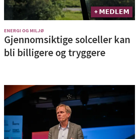
+ 𝗠𝗘𝗗𝗟𝗘𝗠
ENERGI OG MILJØ
Gjennomsiktige solceller kan
bli billigere og tryggere