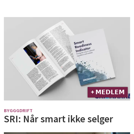
+ 𝗠𝗘𝗗𝗟𝗘𝗠
BYGGGDRIFT
SRI: Når smart ikke selger