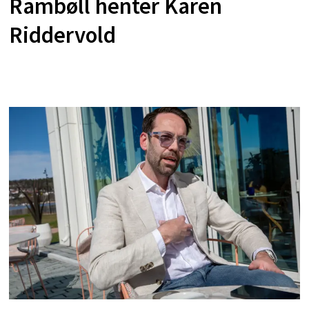
Rambøll henter Karen
Riddervold