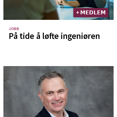
+ 𝗠𝗘𝗗𝗟𝗘𝗠
JOBB
På tide å løfte ingeniøren