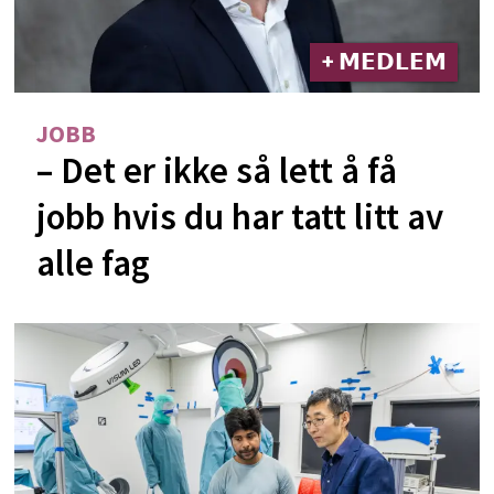
+ 𝗠𝗘𝗗𝗟𝗘𝗠
JOBB
– Det er ikke så lett å få
jobb hvis du har tatt litt av
alle fag