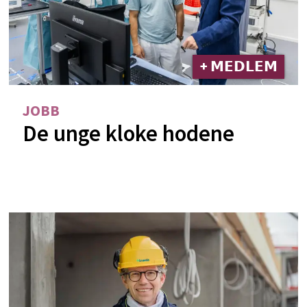
+ 𝗠𝗘𝗗𝗟𝗘𝗠
JOBB
De unge kloke hodene