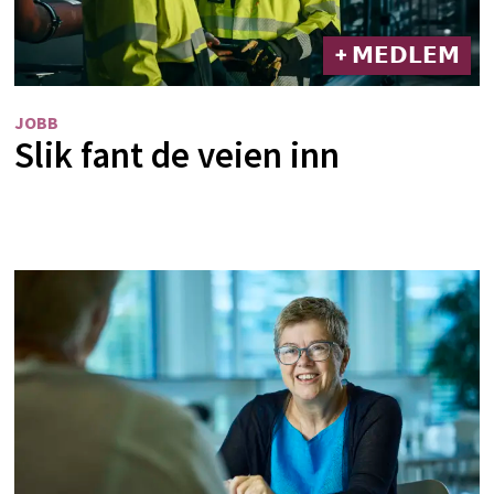
+ 𝗠𝗘𝗗𝗟𝗘𝗠
JOBB
Slik fant de veien inn