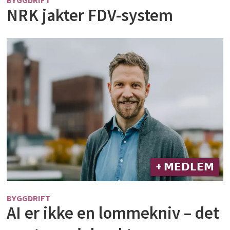
BYGGDRIFT
NRK jakter FDV-system
+ 𝗠𝗘𝗗𝗟𝗘𝗠
BYGGDRIFT
AI er ikke en lommekniv – det