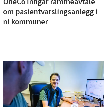
OneCo inngår rammeavtale
om pasientvarslingsanlegg i
ni kommuner