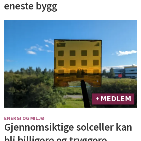
eneste bygg
+ 𝗠𝗘𝗗𝗟𝗘𝗠
ENERGI OG MILJØ
Gjennomsiktige solceller kan
bli billigere og tryggere