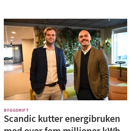
BYGGDRIFT
Scandic kutter energibruken
med over fem millioner kWh