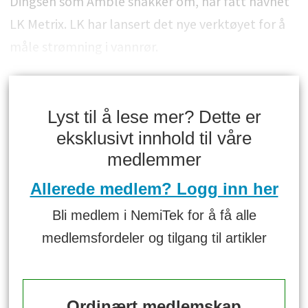
Dingsen som Amble snakker om, har fått navnet
LK Metrix. LK har lansert det nye verktøyet for å
måle strømning i vannrør.
Lyst til å lese mer? Dette er
eksklusivt innhold til våre
medlemmer
Allerede medlem? Logg inn her
Bli medlem i NemiTek for å få alle
medlemsfordeler og tilgang til artikler
Ordinært medlemskap