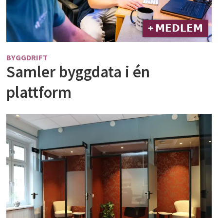
+ 𝗠𝗘𝗗𝗟𝗘𝗠
BYGGDRIFT
Samler byggdata i én
plattform