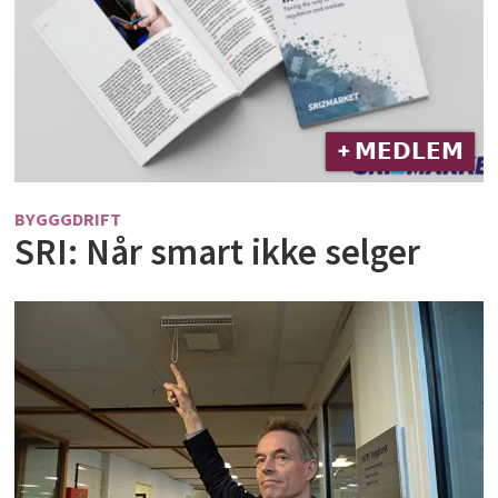
+ 𝗠𝗘𝗗𝗟𝗘𝗠
BYGGGDRIFT
SRI: Når smart ikke selger