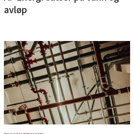
avløp