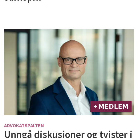
+ 𝗠𝗘𝗗𝗟𝗘𝗠
ADVOKATSPALTEN
Unngå diskusjoner og tvister i