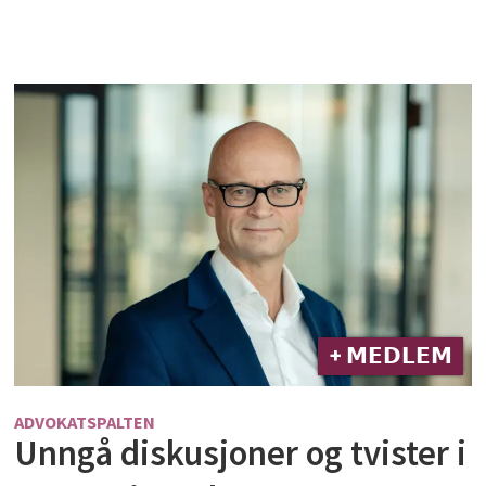
+ 𝗠𝗘𝗗𝗟𝗘𝗠
ADVOKATSPALTEN
Unngå diskusjoner og tvister i