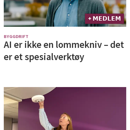
+ 𝗠𝗘𝗗𝗟𝗘𝗠
BYGGDRIFT
AI er ikke en lommekniv – det
er et spesialverktøy