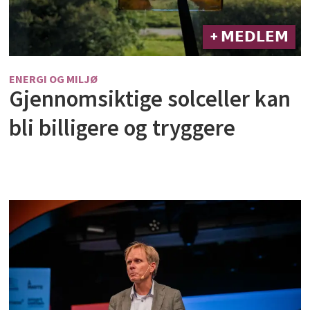
+ 𝗠𝗘𝗗𝗟𝗘𝗠
ENERGI OG MILJØ
Gjennomsiktige solceller kan
bli billigere og tryggere