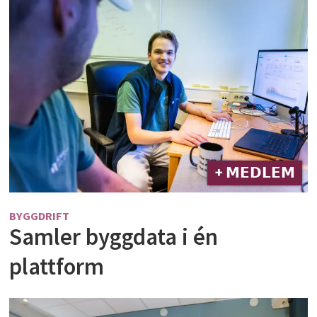
+ 𝗠𝗘𝗗𝗟𝗘𝗠
BYGGDRIFT
Samler byggdata i én
plattform