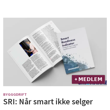
+ 𝗠𝗘𝗗𝗟𝗘𝗠
BYGGGDRIFT
SRI: Når smart ikke selger