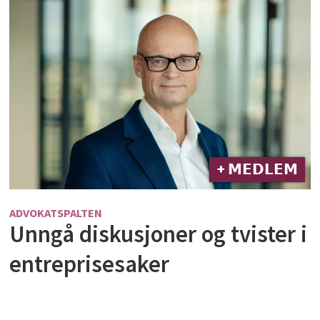
+ 𝗠𝗘𝗗𝗟𝗘𝗠
ADVOKATSPALTEN
Unngå diskusjoner og tvister i
entreprisesaker