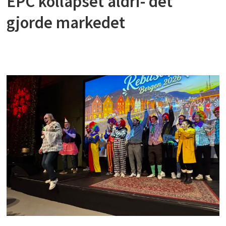
EPC kollapset aldri- det
gjorde markedet