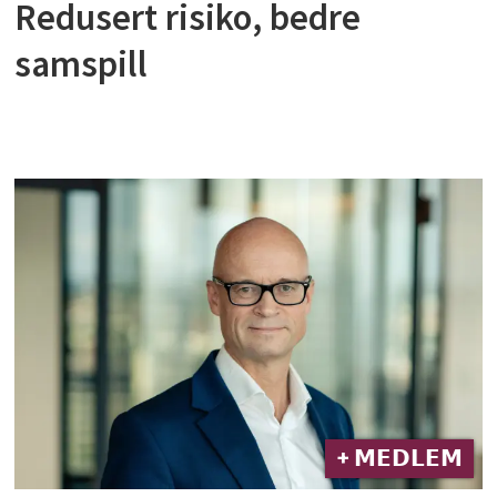
Redusert risiko, bedre
samspill
+ 𝗠𝗘𝗗𝗟𝗘𝗠