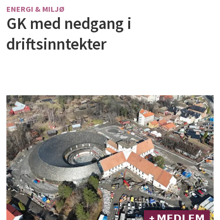
ENERGI & MILJØ
GK med nedgang i
driftsinntekter
+ 𝗠𝗘𝗗𝗟𝗘𝗠