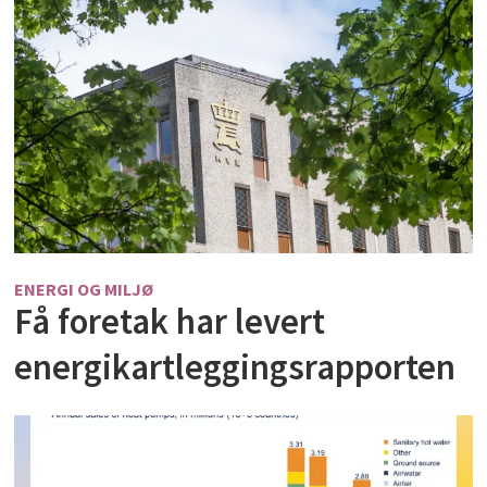
ENERGI OG MILJØ
Få foretak har levert
energikartleggingsrapporten