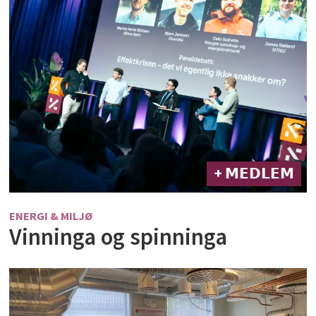
+ 𝗠𝗘𝗗𝗟𝗘𝗠
ENERGI & MILJØ
Vinninga og spinninga