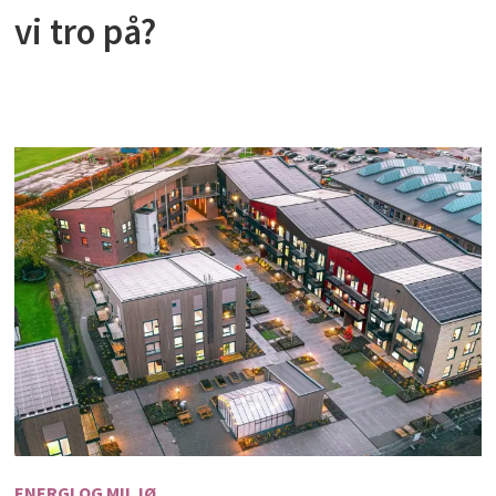
vi tro på?
ENERGI OG MILJØ