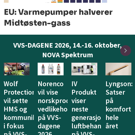
EU: Varmepumper halverer
Midtøsten-gass
VVS-DAGENE 2026, 14.-16. oktober,
NOVA Spektrum
IV
Lyngson:
Niprox
KE
Produkt
Satser
lanserer
Fibertec
duserte
viser
på
nytt
vil vise
ldsprodukter
neste
komfort
system
at
generasjon
hele
for
ventilasj
luftbehandling
året
legionellasikring
kan
på VVS-
på VVS-
tenkes