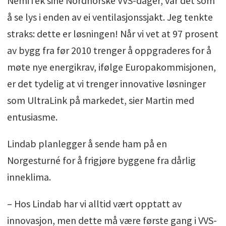
NemiTek sine Nordnorske VVS-dager, var det som
å se lys i enden av ei ventilasjonssjakt. Jeg tenkte
straks: dette er løsningen! Når vi vet at 97 prosent
av bygg fra før 2010 trenger å oppgraderes for å
møte nye energikrav, ifølge Europakommisjonen,
er det tydelig at vi trenger innovative løsninger
som UltraLink på markedet, sier Martin med
entusiasme.
Lindab planlegger å sende ham på en
Norgesturné for å frigjøre byggene fra dårlig
inneklima.
– Hos Lindab har vi alltid vært opptatt av
innovasjon, men dette må være første gang i VVS-