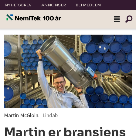
NYHETSBREV
ANNONSER
BLI MEDLEM
Martin McGloin.
Lindab
Martin er bransjens