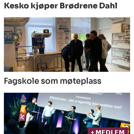
Kesko kjøper Brødrene Dahl
Fagskole som møteplass
+ 𝗠𝗘𝗗𝗟𝗘𝗠