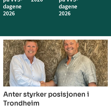
dagene
dagene
annerled
2026
Anter styrker posisjonen i
Trondheim