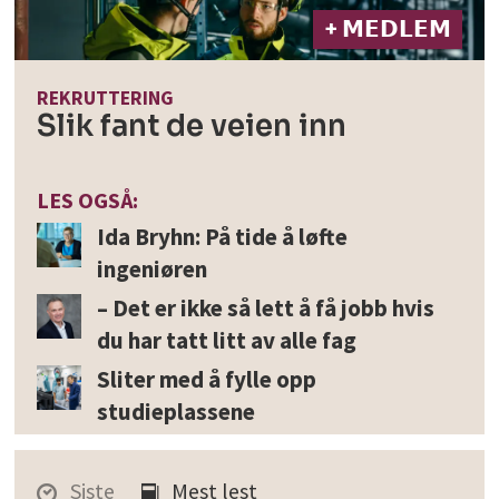
+ 𝗠𝗘𝗗𝗟𝗘𝗠
REKRUTTERING
Slik fant de veien inn
LES OGSÅ:
Ida Bryhn: På tide å løfte
ingeniøren
– Det er ikke så lett å få jobb hvis
du har tatt litt av alle fag
Sliter med å fylle opp
studieplassene
Siste
Mest lest