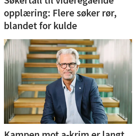
Søkertall til videregående
opplæring: Flere søker rør,
blandet for kulde
Kampen mot a-krim er langt