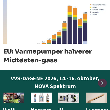
EU: Varmepumper halverer
Midtøsten-gass
VVS-DAGENE 2026, 14.-16. oktober,
NOVA Spektrum
IV
Lyngson:
Niprox
KE