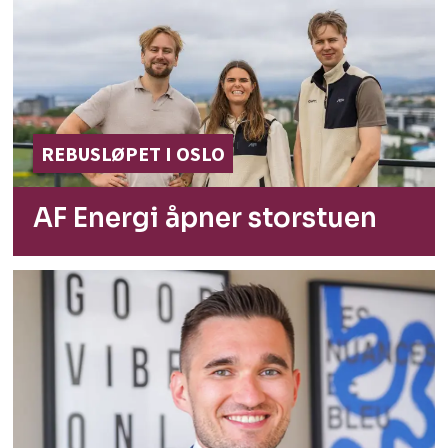
REBUSLØPET I OSLO
AF Energi åpner
storstuen