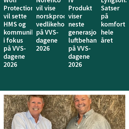
Produkt
Satser
lanserer
Fibertec
duserte
viser
på
nytt
vil vise
ldsprodukter
neste
komfort
system
at
generasjon
hele
for
ventilasj
luftbehandling
året
legionellasikring
kan
på VVS-
på VVS-
tenkes
dagene
dagene
annerled
2026