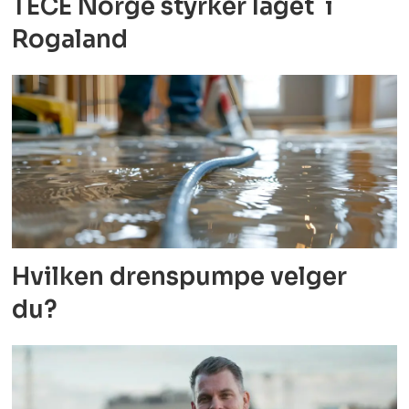
TECE Norge styrker laget i
Rogaland
Hvilken drenspumpe velger
du?