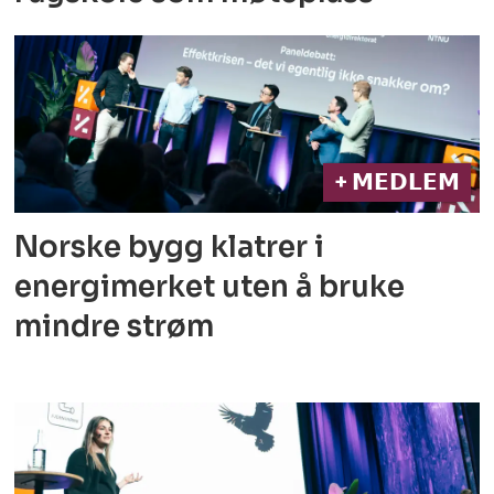
+ 𝗠𝗘𝗗𝗟𝗘𝗠
Norske bygg klatrer i
energimerket
uten å bruke
mindre strøm