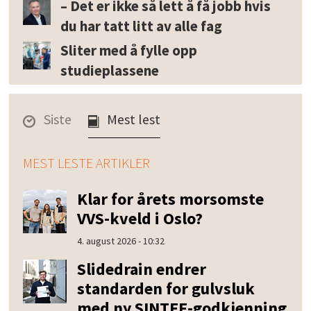
– Det er ikke så lett å få jobb hvis
du har tatt litt av alle fag
Sliter med å fylle opp
studieplassene
Siste
Mest lest
MEST LESTE ARTIKLER
Klar for årets morsomste
VVS-kveld i Oslo?
4. august 2026 - 10:32
Slidedrain endrer
standarden for gulvsluk
med ny SINTEF-godkjenning