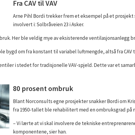
Fra CAV til VAV
Arne Pihl Bordi trekker frem et eksempel på et prosjekt
involvert i: Solbråveien 23 i Asker.
bruk. Her ble veldig mye av eksisterende ventilasjonsanlegg bru
e bygd om fra konstant til variabel luftmengde, altså fra CAV t
entiler i stedet for tradisjonelle VAV-spjeld. Dette var et sama
80 prosent ombruk
Blant Norconsults egne prosjekter snakker Bordi om Kris
fra 1950-tallet ble rehabilitert med en ombruksgrad på
– Vi lærte at vi skal involvere de tekniske entreprenørene 
komponentene, sier han.