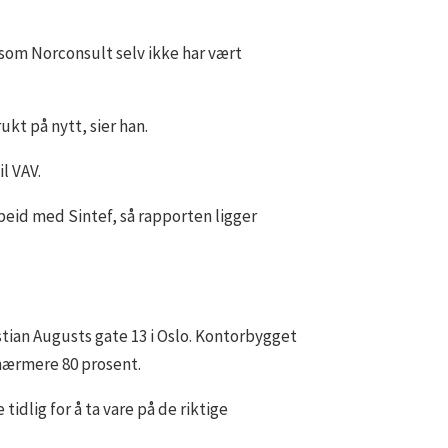
 som Norconsult selv ikke har vært
kt på nytt, sier han.
il VAV.
rbeid med Sintef, så rapporten ligger
tian Augusts gate 13 i Oslo. Kontorbygget
 nærmere 80 prosent.
tidlig for å ta vare på de riktige