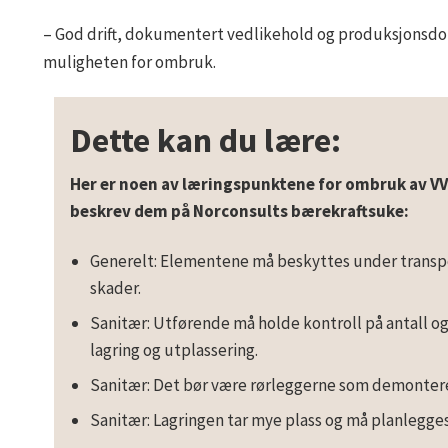
– God drift, dokumentert vedlikehold og produksjonsdo
muligheten for ombruk.
Dette kan du lære:
Her er noen av læringspunktene for ombruk av VVS-
beskrev dem på Norconsults bærekraftsuke:
Generelt: Elementene må beskyttes under transpor
skader.
Sanitær: Utførende må holde kontroll på antall o
lagring og utplassering.
Sanitær: Det bør være rørleggerne som demontere
Sanitær: Lagringen tar mye plass og må planlegges