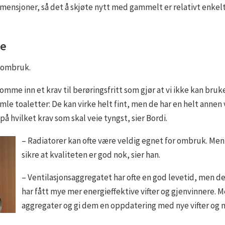
dimensjoner, så det å skjøte nytt med gammelt er relativt enk
de
m ombruk.
 komme inn et krav til berøringsfritt som gjør at vi ikke kan b
amle toaletter: De kan virke helt fint, men de har en helt an
å hvilket krav som skal veie tyngst, sier Bordi.
– Radiatorer kan ofte være veldig egnet for ombruk. Men 
sikre at kvaliteten er god nok, sier han.
– Ventilasjonsaggregatet har ofte en god levetid, men den
har fått mye mer energieffektive vifter og gjenvinnere. 
aggregater og gi dem en oppdatering med nye vifter og 