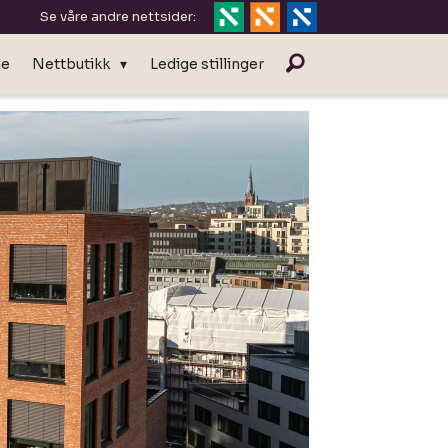
Se våre andre nettsider:
ne
Nettbutikk
Ledige stillinger