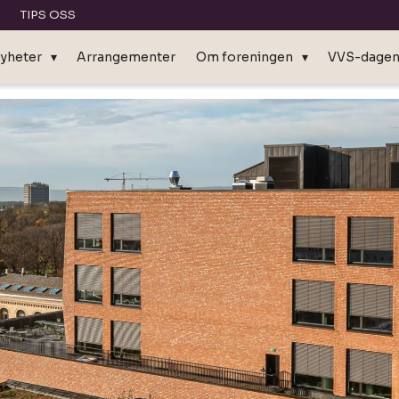
TIPS OSS
yheter
Arrangementer
Om foreningen
VVS-dage