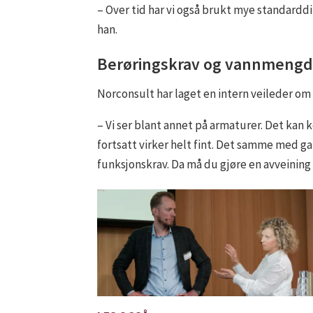
– Over tid har vi også brukt mye standard
han.
Berøringskrav og vannmeng
Norconsult har laget en intern veileder o
– Vi ser blant annet på armaturer. Det kan
fortsatt virker helt fint. Det samme med g
funksjonskrav. Da må du gjøre en avveining p