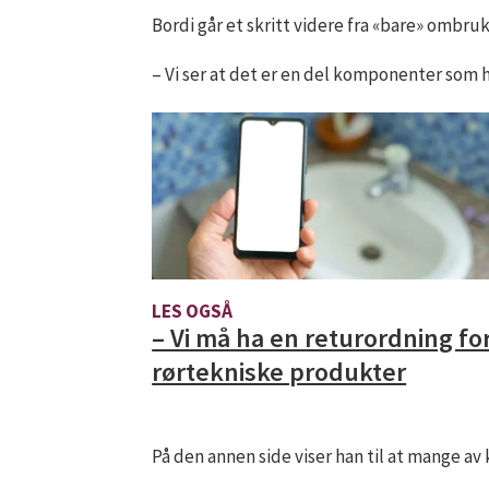
Bordi går et skritt videre fra «bare» ombru
– Vi ser at det er en del komponenter som ha
LES OGSÅ
– Vi må ha en returordning fo
rørtekniske produkter
På den annen side viser han til at mange a