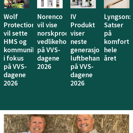
IV
Lyngson:
Niprox
KE
Produkt
Satser
lanserer
Fibertec
duserte
viser
på
nytt
vil vise
ldsprodukter
neste
komfort
system
at
generasjon
hele
for
ventilasj
luftbehandling
året
legionellasikring
kan
på VVS-
på VVS-
tenkes
dagene
dagene
annerled
2026