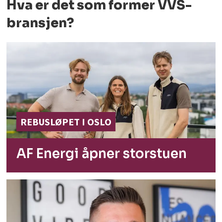
Hva er det som former
VVS-
bransjen?
REBUSLØPET I OSLO
AF Energi åpner
storstuen