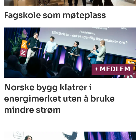
Fagskole som møteplass
+ 𝗠𝗘𝗗𝗟𝗘𝗠
Norske bygg klatrer i
energimerket
uten å bruke
mindre strøm