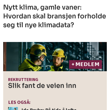
Nytt klima, gamle vaner:
Hvordan skal bransjen forholde
seg til nye klimadata?
+ 𝗠𝗘𝗗𝗟𝗘𝗠
REKRUTTERING
Slik fant de veien inn
LES OGSÅ: