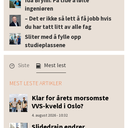
Ida Bryhn: På tide å løfte
ingeniøren
– Det er ikke så lett å få jobb hvis
du har tatt litt av alle fag
Sliter med å fylle opp
studieplassene
Siste
Mest lest
MEST LESTE ARTIKLER
Klar for årets morsomste
VVS-kveld i Oslo?
4. august 2026 - 10:32
Slidedrain endrer