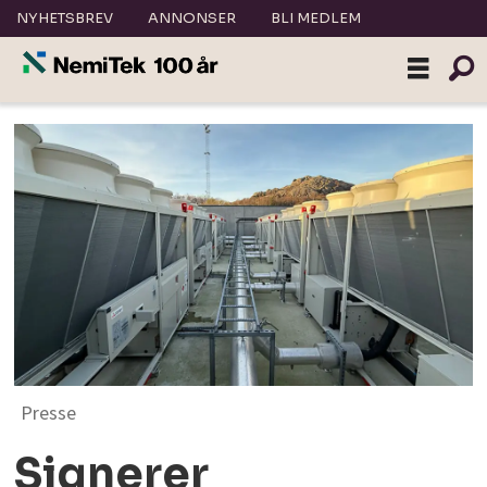
NYHETSBREV
ANNONSER
BLI MEDLEM
Presse
Signerer