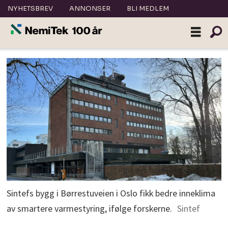
NYHETSBREV
ANNONSER
BLI MEDLEM
Sintefs bygg i Børrestuveien i Oslo fikk bedre inneklima
av smartere varmestyring, ifølge forskerne.
Sintef