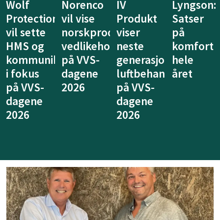
enco
IV
Lyngson:
Niprox
KE
ise
Produkt
Satser
lanserer
Fibe
kproduserte
viser
på
nytt
vil v
ikeholdsprodukter
neste
komfort
system
at
n
VS-
generasjon
hele
for
vent
ene
luftbehandling
året
legionellasikri
kan
på VVS-
på VVS-
tenk
dagene
dagene
anne
2026