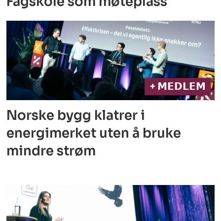
Fagskole som møteplass
+ 𝗠𝗘𝗗𝗟𝗘𝗠
Norske bygg klatrer i
energimerket
uten å bruke
mindre strøm