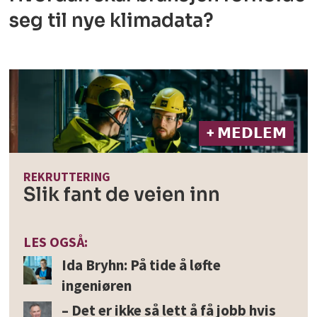
seg til nye klimadata?
+ 𝗠𝗘𝗗𝗟𝗘𝗠
REKRUTTERING
Slik fant de veien inn
LES OGSÅ:
Ida Bryhn: På tide å løfte
ingeniøren
– Det er ikke så lett å få jobb hvis