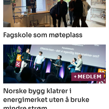
Fagskole som møteplass
+ 𝗠𝗘𝗗𝗟𝗘𝗠
Norske bygg klatrer i
energimerket
uten å bruke
mindre strøm