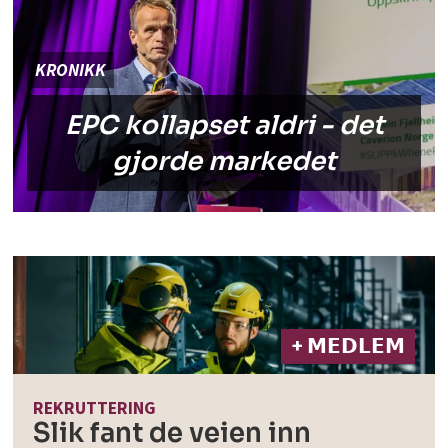
KRONIKK
EPC kollapset aldri - det
gjorde markedet
+ 𝗠𝗘𝗗𝗟𝗘𝗠
REKRUTTERING
Slik fant de veien inn