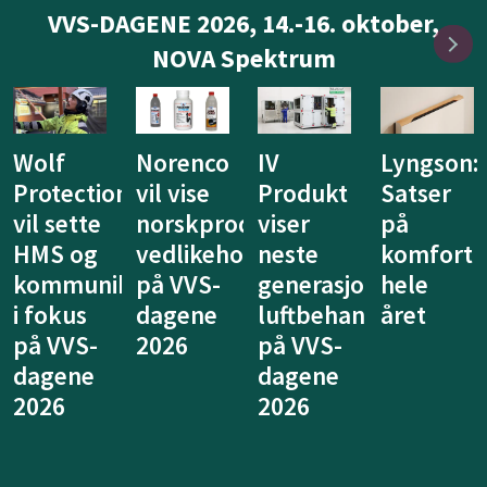
VVS-DAGENE 2026, 14.-16. oktober,
NOVA Spektrum
IV
Lyngson:
Niprox
KE
Produkt
Satser
lanserer
Fibertec
duserte
viser
på
nytt
vil vise
ldsprodukter
neste
komfort
system
at
generasjon
hele
for
ventilasj
luftbehandling
året
legionellasikring
kan
på VVS-
på VVS-
tenkes
dagene
dagene
annerled
2026