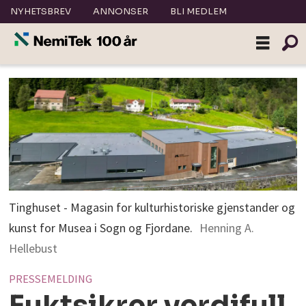
NYHETSBREV
ANNONSER
BLI MEDLEM
Tinghuset - Magasin for kulturhistoriske gjenstander og
kunst for Musea i Sogn og Fjordane.
Henning A.
Hellebust
PRESSEMELDING
Fuktsikrer verdifull