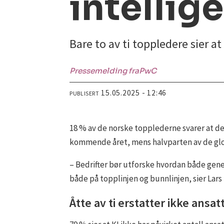
intellige
Bare to av ti toppledere sier a
Pressemelding fra
PwC
15.05.2025 - 12:46
PUBLISERT
18 % av de norske topplederne svarer at de h
kommende året, mens halvparten av de gl
– Bedrifter bør utforske hvordan både gener
både på topplinjen og bunnlinjen, sier Lars
Åtte av ti erstatter ikke ansa