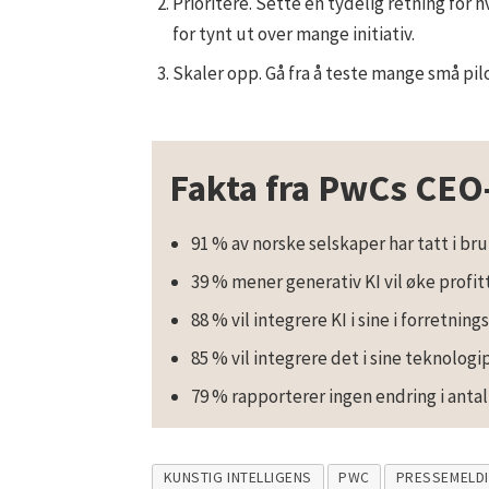
Prioritere. Sette en tydelig retning for h
for tynt ut over mange initiativ.
Skaler opp. Gå fra å teste mange små pilo
Fakta fra PwCs CEO
91 % av norske selskaper har tatt i bru
39 % mener generativ KI vil øke prof
88 % vil integrere KI i sine i forretnin
85 % vil integrere det i sine teknolog
79 % rapporterer ingen endring i antall
KUNSTIG INTELLIGENS
PWC
PRESSEMELD