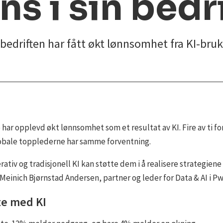
ns i sin bedr
t bedriften har fått økt lønnsomhet fra KI-br
ar opplevd økt lønnsomhet som et resultat av KI. Fire av ti forv
obale topplederne har samme forventning.
ativ og tradisjonell KI kan støtte dem i å realisere strategiene
 Meinich Bjørnstad Andersen, partner og leder for Data & AI i Pw
tte med KI