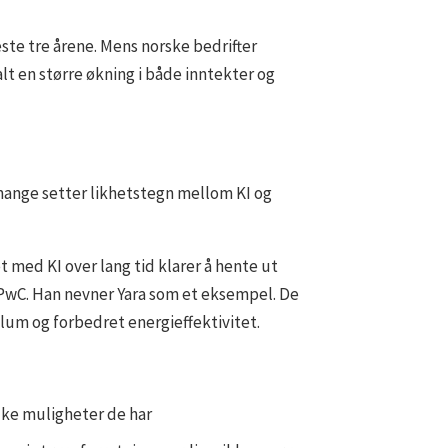
este tre årene. Mens norske bedrifter
lt en større økning i både inntekter og
 mange setter likhetstegn mellom KI og
 med KI over lang tid klarer å hente ut
i PwC. Han nevner Yara som et eksempel. De
olum og forbedret energieffektivitet.
lke muligheter de har