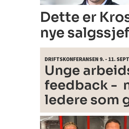
Dette er Kro
nye salgssje
DRIFTSKONFERANSEN 9. - 11. SE
Unge arbeids
feedback - m
ledere som 