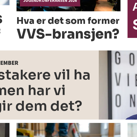
JUGENDKONFERANSEN 2026
s
Hva er det som former
VVS-bransjen?
f
PTEMBER
takere vil ha
en har vi
gir dem det?