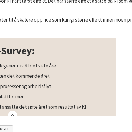
vor KI har størst effekt. Det har større effekt å satse på KI som
ter til å skalere opp noe som kan gi større effekt innen noen p
-Survey:
k generativ KI det siste året
itten det kommende året
gsprosesser og arbeidsflyt
iplattformer
 ansatte det siste året som resultat av KI
INGER