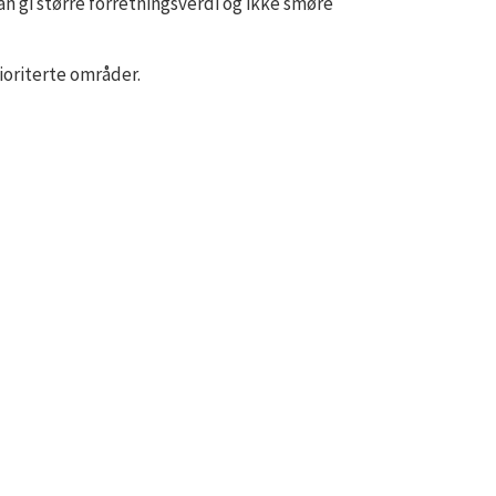
 kan gi større forretningsverdi og ikke smøre
rioriterte områder.