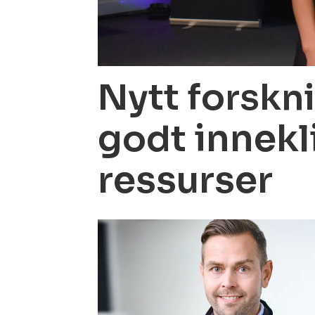
Nytt forskni
innekl
godt
ressurser