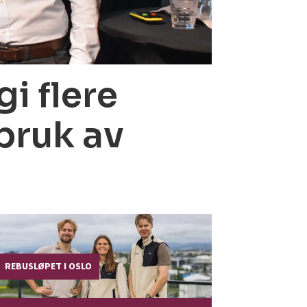
i flere
bruk av
REBUSLØPET I OSLO