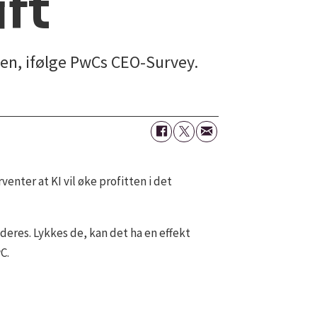
ift
uken, ifølge PwCs CEO-Survey.
enter at KI vil øke profitten i det
 deres. Lykkes de, kan det ha en effekt
C.