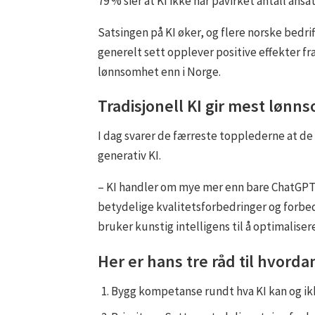
79 % sier at KI ikke har påvirket antall a
Satsingen på KI øker, og flere norske bedrif
generelt sett opplever positive effekter fr
lønnsomhet enn i Norge.
Tradisjonell KI gir mest lønn
I dag svarer de færreste topplederne at de
generativ KI.
– KI handler om mye mer enn bare ChatGPT o
betydelige kvalitetsforbedringer og forbed
bruker kunstig intelligens til å optimalise
Her er hans tre råd til hvord
Bygg kompetanse rundt hva KI kan og ikk