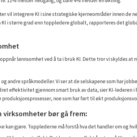
nsatte. 12% melder nedgang, og bare 4% melder en økning.
ter vil integrere KI i sine strategiske kjerneområder innen de n
a KI i større grad enn toppledere globalt, rapporteres det globa
somhet
 oppnår lønnsomhet ved å ta i bruk KI. Dette tror vi skyldes at
g andre språkmodeller. Vi ser at de selskapene som har jobbet
ret effektivitet gjennom smart bruk av data, sier KI-lederen 
re produksjonsprosesser, noe som har ført til økt produksjonsv
an virksomheter bør gå frem:
e kan gjøre. Topplederne må forstå hva det handler om og hvi