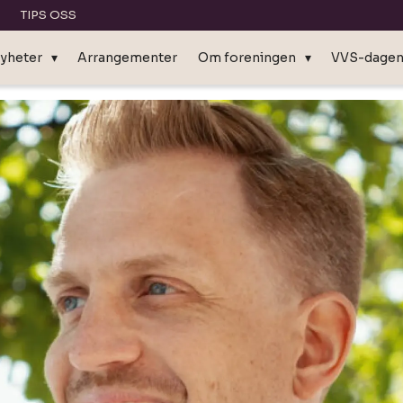
TIPS OSS
yheter
Arrangementer
Om foreningen
VVS-dage