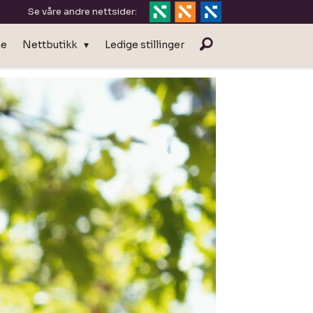
Se våre andre nettsider:
ne
Nettbutikk
Ledige stillinger