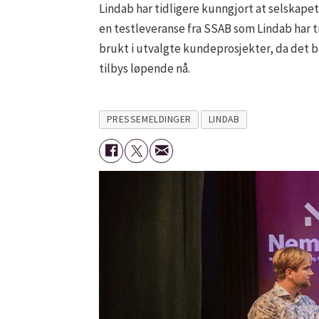
Lindab har tidligere kunngjort at selskapet 
en testleveranse fra SSAB som Lindab har til
brukt i utvalgte kundeprosjekter, da det ba
tilbys løpende nå.
PRESSEMELDINGER
LINDAB