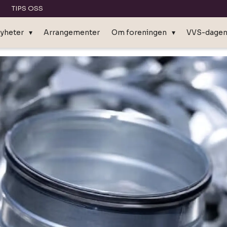
TIPS OSS
yheter
Arrangementer
Om foreningen
VVS-dage