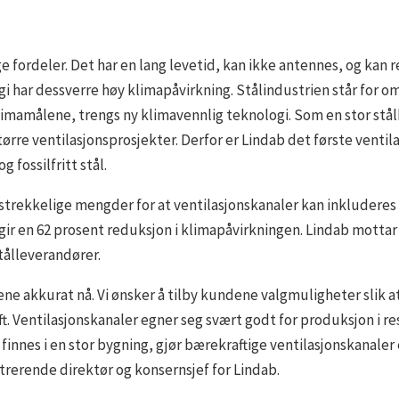
e fordeler. Det har en lang levetid, kan ikke antennes, og kan r
 har dessverre høy klimapåvirkning. Stålindustrien står for om
imamålene, trengs ny klimavennlig teknologi. Som en stor stålk
tørre ventilasjonsprosjekter. Derfor er Lindab det første vent
 fossilfritt stål.
 tilstrekkelige mengder for at ventilasjonskanaler kan inkludere
ir en 62 prosent reduksjon i klimapåvirkningen. Lindab mottar s
stålleverandører.
ne akkurat nå. Vi ønsker å tilby kundene valgmuligheter slik at
 Ventilasjonskanaler egner seg svært godt for produksjon i resi
nnes i en stor bygning, gjør bærekraftige ventilasjonskanaler 
trerende direktør og konsernsjef for Lindab.