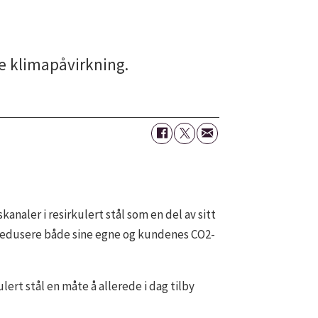
re klimapåvirkning.
analer i resirkulert stål som en del av sitt
 å redusere både sine egne og kundenes CO2-
ulert stål en måte å allerede i dag tilby