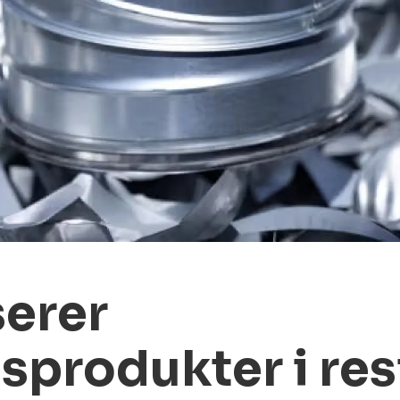
serer
sprodukter i res