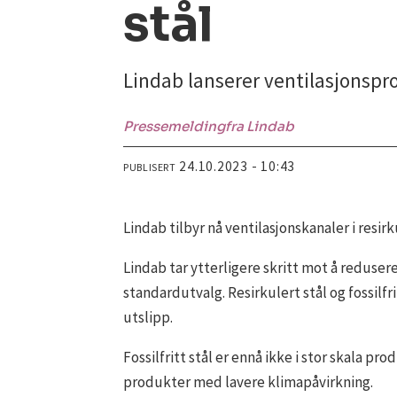
stål
Lindab lanserer ventilasjonspro
Pressemelding
fra Lindab
24.10.2023 - 10:43
PUBLISERT
Lindab tilbyr nå ventilasjonskanaler i resir
Lindab tar ytterligere skritt mot å redusere
standardutvalg. Resirkulert stål og fossilf
utslipp.
Fossilfritt stål er ennå ikke i stor skala pr
produkter med lavere klimapåvirkning.