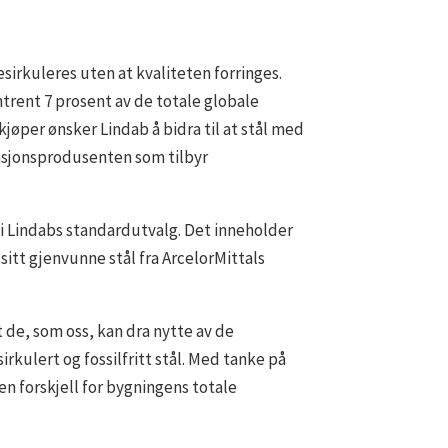
esirkuleres uten at kvaliteten forringes.
trent 7 prosent av de totale globale
jøper ønsker Lindab å bidra til at stål med
ilasjonsprodusenten som tilbyr
s i Lindabs standardutvalg. Det inneholder
itt gjenvunne stål fra ArcelorMittals
 de, som oss, kan dra nytte av de
rkulert og fossilfritt stål. Med tanke på
en forskjell for bygningens totale