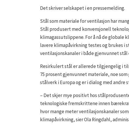
Det skriver selskapet i en pressemelding.
Stål som materiale for ventilasjon har mang
Stål produsert med konvensjonell teknologi
klimagassutslippene. For å nå de globale kl
lavere klimapåvirkning testes og brukes i s
ventilasjonskanaler i både gjenvunnet stål og
Resirkulert stål er allerede tilgjengelig i
75 prosent gjenvunnet materiale, noe som g
stålverk i Europa og er i dialog med andre 
– Det skjer mye positivt hos stålprodusente
teknologiske fremskrittene innen bærekraft.
hvor mange meter ventilasjonskanaler som fi
klimapåvirkning, sier Ola Ringdahl, adminis