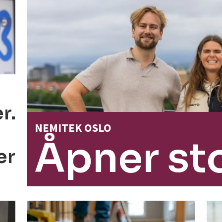
r.
NEMITEK OSLO
Åpner st
er