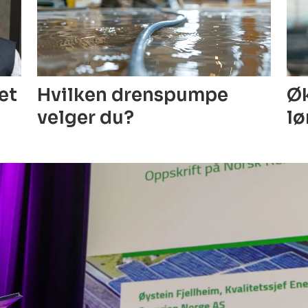
Hvilken drenspumpe
Øk
get
velger du?
lø