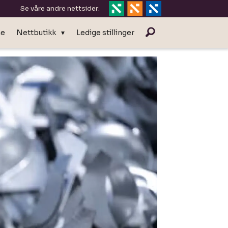
Se våre andre nettsider:
ne
Nettbutikk
Ledige stillinger