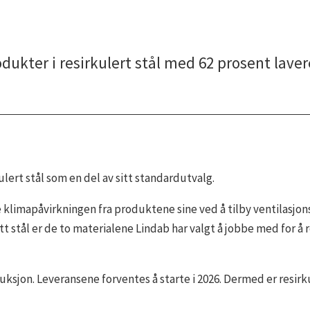
dukter i resirkulert stål med 62 prosent lave
kulert stål som en del av sitt standardutvalg.
 klimapåvirkningen fra produktene sine ved å tilby ventilasjonsk
ritt stål er de to materialene Lindab har valgt å jobbe med for
oduksjon. Leveransene forventes å starte i 2026. Dermed er resirk