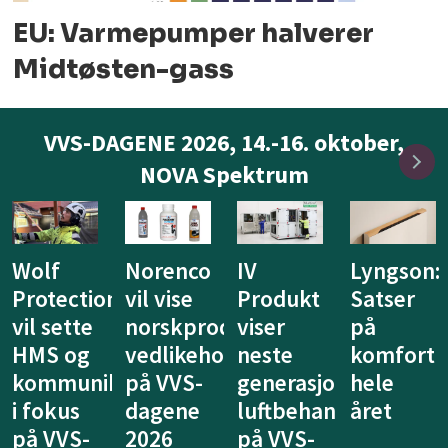
EU: Varmepumper halverer
Midtøsten-gass
VVS-DAGENE 2026, 14.-16. oktober,
NOVA Spektrum
IV
Lyngson:
Niprox
KE
Produkt
Satser
lanserer
Fibertec
duserte
viser
på
nytt
vil vise
ldsprodukter
neste
komfort
system
at
generasjon
hele
for
ventilasj
luftbehandling
året
legionellasikring
kan
på VVS-
på VVS-
tenkes