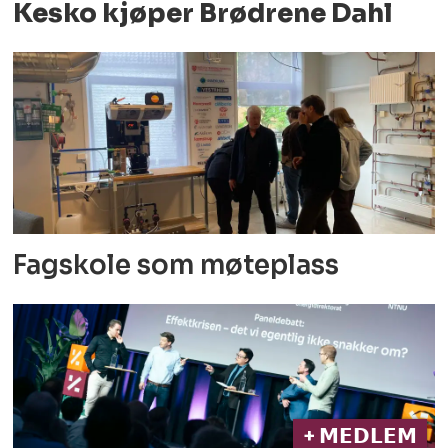
Kesko kjøper Brødrene Dahl
Fagskole som møteplass
+ 𝗠𝗘𝗗𝗟𝗘𝗠