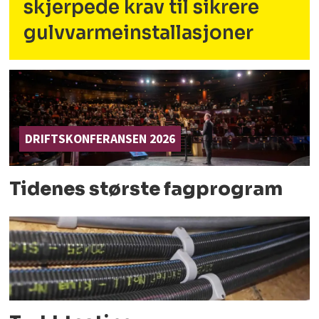
skjerpede krav til sikrere
gulvvarmeinstallasjoner
DRIFTSKONFERANSEN 2026
Tidenes største fagprogram