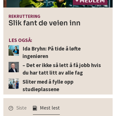
+ 𝗠𝗘𝗗𝗟𝗘𝗠
REKRUTTERING
Slik fant de veien inn
LES OGSÅ:
Ida Bryhn: På tide å løfte
ingeniøren
– Det er ikke så lett å få jobb hvis
du har tatt litt av alle fag
Sliter med å fylle opp
studieplassene
Siste
Mest lest