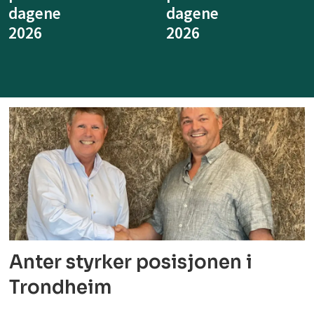
dagene
dagene
annerled
2026
Anter styrker posisjonen i
Trondheim