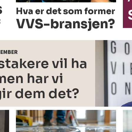
s
Hva er det som former
VVS-bransjen?
f
PTEMBER
takere vil ha
en har vi
gir dem det?