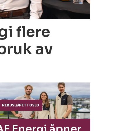
i flere
bruk av
REBUSLØPET I OSLO
AF Energi åpner