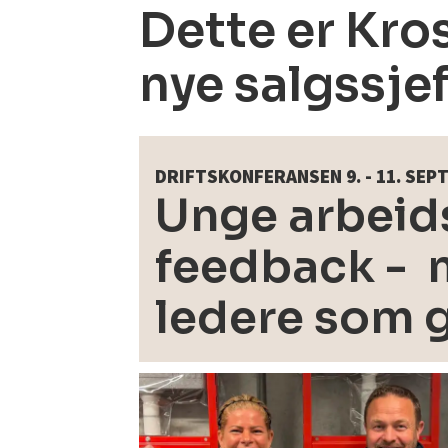
Dette er Kro
nye salgssje
DRIFTSKONFERANSEN 9. - 11. SE
Unge arbeids
feedback - m
ledere som 