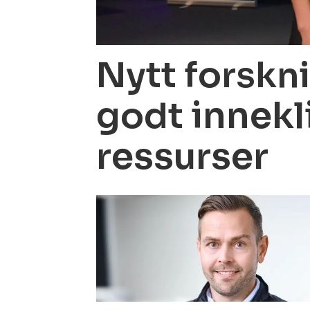
Nytt forskni
innekl
godt
ressurser