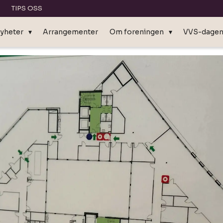
TIPS OSS
yheter
Arrangementer
Om foreningen
VVS-dage