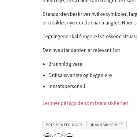
enhetlige, slik at alle som trenger det kan 
Standarden beskriver hvilke symboler, far
er utviklet nye der det har manglet. Noen sy
Tegningene skal fungere i stressede situas
Den nye standarden er relevant for:
Brannrådgivere
Driftsansvarlige og byggeiere
Innsatspersonell
Les mer på fagsiden om brannsikkerhet
PRESSEMELDINGER
BRANNSIKKERHET