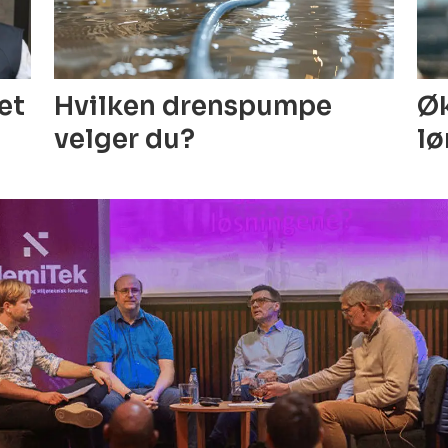
Hvilken drenspumpe
Øk
get
velger du?
lø