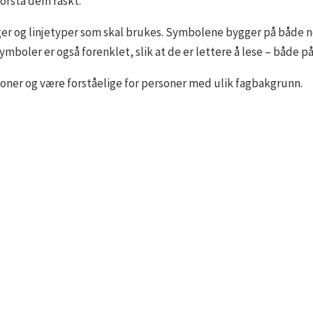
forstå dem raskt.
ger og linjetyper som skal brukes. Symbolene bygger på både n
mboler er også forenklet, slik at de er lettere å lese – både på
joner og være forståelige for personer med ulik fagbakgrunn.