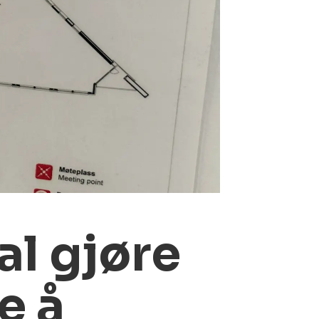
al gjøre
e å