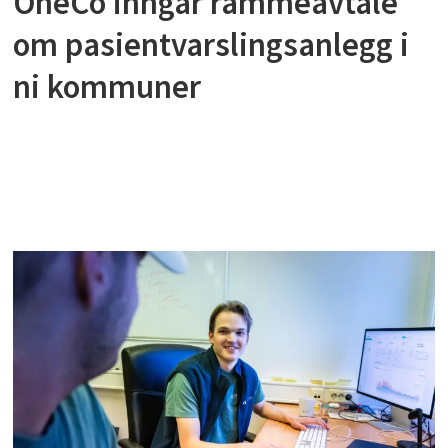
OneCo inngår rammeavtale
om pasientvarslingsanlegg i
ni kommuner