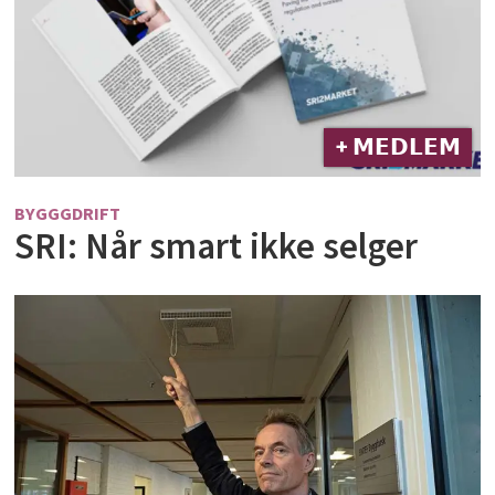
+ 𝗠𝗘𝗗𝗟𝗘𝗠
BYGGGDRIFT
SRI: Når smart ikke selger