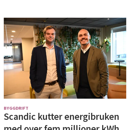
BYGGDRIFT
Scandic kutter energibruken
med over fem millioner kWh