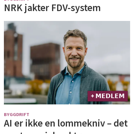
NRK jakter FDV-system
+ 𝗠𝗘𝗗𝗟𝗘𝗠
BYGGDRIFT
AI er ikke en lommekniv – det