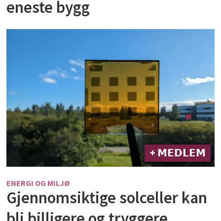
eneste bygg
+ 𝗠𝗘𝗗𝗟𝗘𝗠
ENERGI OG MILJØ
Gjennomsiktige solceller kan
bli billigere og tryggere