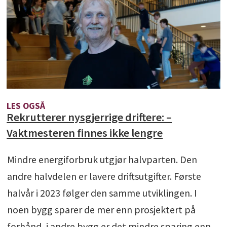
LES OGSÅ
Rekrutterer nysgjerrige driftere: –
Vaktmesteren finnes ikke lengre
Mindre energiforbruk utgjør halvparten. Den
andre halvdelen er lavere driftsutgifter. Første
halvår i 2023 følger den samme utviklingen. I
noen bygg sparer de mer enn prosjektert på
forhånd, i andre bygg er det mindre sparing enn