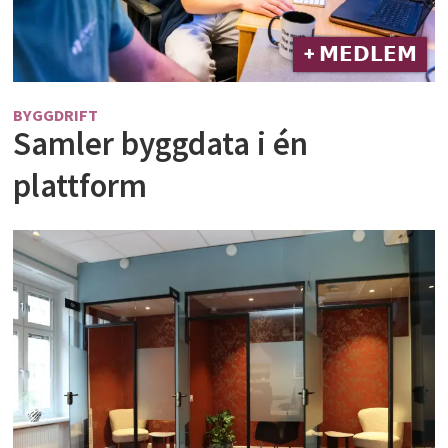
+ 𝗠𝗘𝗗𝗟𝗘𝗠
BYGGDRIFT
Samler byggdata i én
plattform