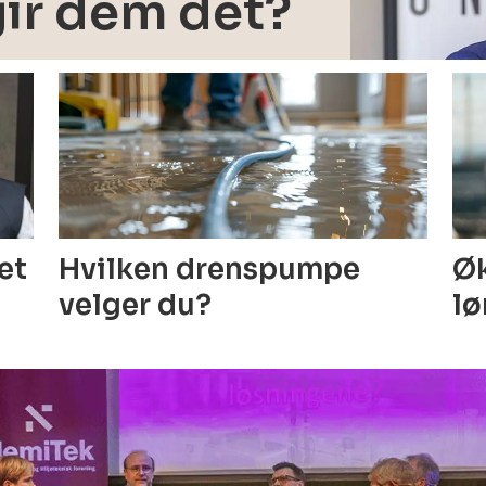
gir dem det?
Hvilken drenspumpe
Øk
get
velger du?
lø