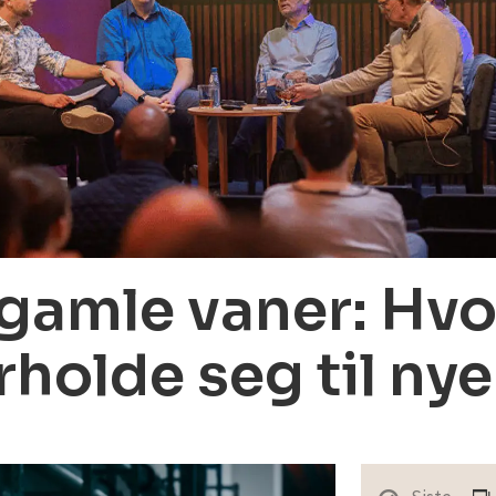
 gamle vaner: Hvo
rholde seg til ny