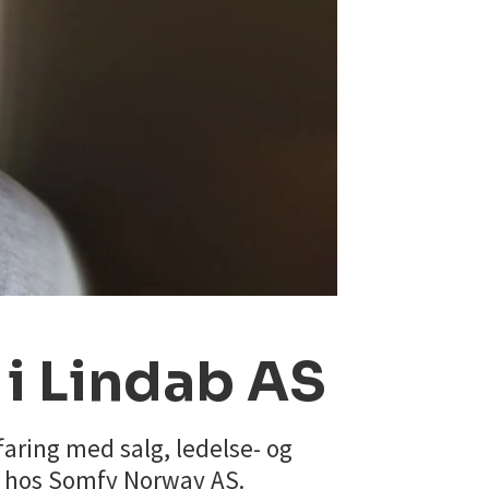
 i Lindab AS
faring med salg, ledelse- og
r hos Somfy Norway AS.