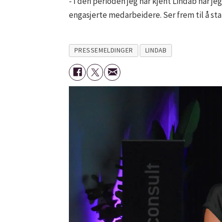
- I den perioden jeg har kjent Lindab har je
engasjerte medarbeidere. Ser frem til å star
PRESSEMELDINGER
LINDAB