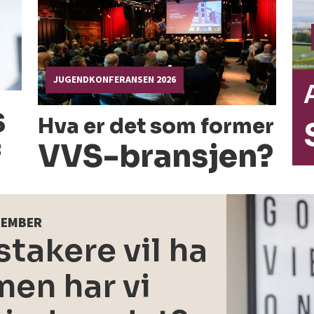
JUGENDKONFERANSEN 2026
s
Hva er det som former
VVS-bransjen?
f
PTEMBER
takere vil ha
en har vi