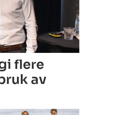
i flere
bruk av