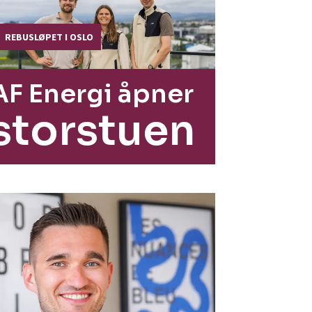
REBUSLØPET I OSLO
AF Energi åpner
storstuen