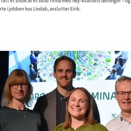
g fått et bilde av et solid firma med høy-kvalitets løsninger – 
te i jobben hos Lindab, avslutter Eirik.