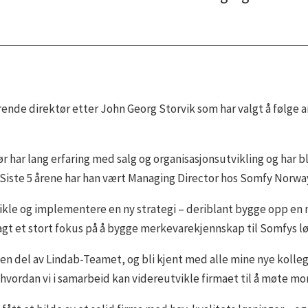
rende direktør etter John Georg Storvik som har valgt å følge a
har lang erfaring med salg og organisasjonsutvikling og har bl
15. Siste 5 årene har han vært Managing Director hos Somfy Norwa
utvikle og implementere en ny strategi – deriblant bygge opp en
lagt et stort fokus på å bygge merkevarekjennskap til Somfys lø
i en del av Lindab-Teamet, og bli kjent med alle mine nye kolle
hvordan vi i samarbeid kan videreutvikle firmaet til å møte m