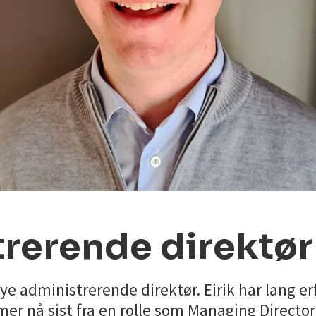
rerende direktør
ye administrerende direktør. Eirik har lang er
er nå sist fra en rolle som Managing Directo