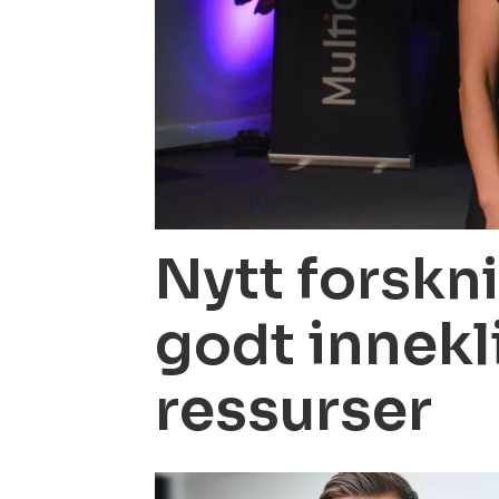
Nytt forskni
innekl
godt
ressurser