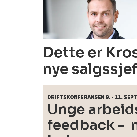
Dette er Kro
nye salgssje
DRIFTSKONFERANSEN 9. - 11. SE
Unge arbeids
feedback - m