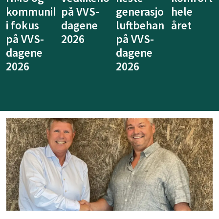
kommunikasjon
på VVS-
generasjon
hele
i fokus
dagene
luftbehandling
året
på VVS-
2026
på VVS-
dagene
dagene
2026
2026