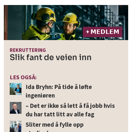
+ 𝗠𝗘𝗗𝗟𝗘𝗠
REKRUTTERING
Slik fant de veien inn
LES OGSÅ:
Ida Bryhn: På tide å løfte
ingeniøren
– Det er ikke så lett å få jobb hvis
du har tatt litt av alle fag
Sliter med å fylle opp