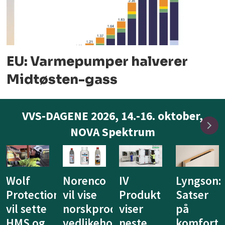
EU: Varmepumper halverer
Midtøsten-gass
VVS-DAGENE 2026, 14.-16. oktober,
NOVA Spektrum
Wolf
Norenco
IV
Lyngson:
Protection
vil vise
Produkt
Satser
vil sette
norskproduserte
viser
på
HMS og
vedlikeholdsprodukter
neste
komfort