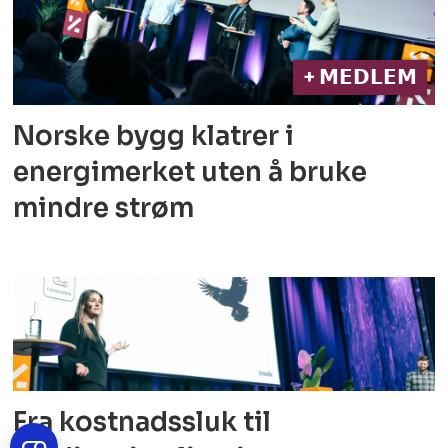
+ 𝗠𝗘𝗗𝗟𝗘𝗠
Norske bygg klatrer i
energimerket
uten å bruke
mindre strøm
Fra kostnadssluk til