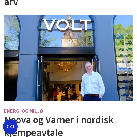
arv
ENERGI OG MILJØ
Noova og Varner i nordisk
kjempeavtale