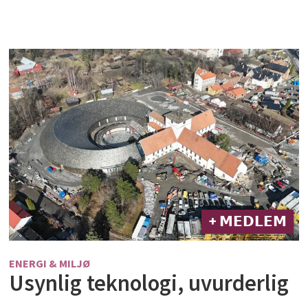
+ 𝗠𝗘𝗗𝗟𝗘𝗠
ENERGI & MILJØ
Usynlig teknologi, uvurderlig