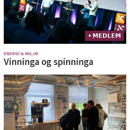
+ 𝗠𝗘𝗗𝗟𝗘𝗠
ENERGI & MILJØ
Vinninga og spinninga