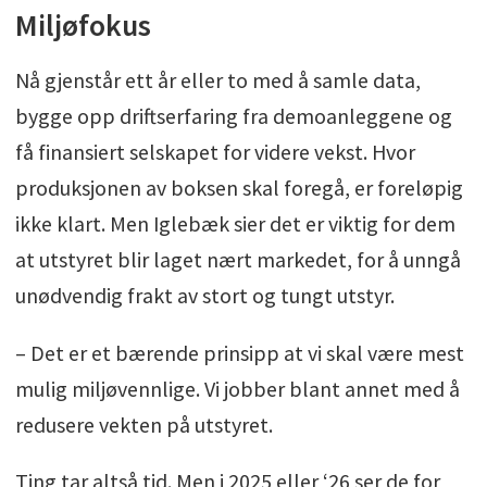
Miljøfokus
Nå gjenstår ett år eller to med å samle data,
bygge opp driftserfaring fra demoanleggene og
få finansiert selskapet for videre vekst. Hvor
produksjonen av boksen skal foregå, er foreløpig
ikke klart. Men Iglebæk sier det er viktig for dem
at utstyret blir laget nært markedet, for å unngå
unødvendig frakt av stort og tungt utstyr.
– Det er et bærende prinsipp at vi skal være mest
mulig miljøvennlige. Vi jobber blant annet med å
redusere vekten på utstyret.
Ting tar altså tid. Men i 2025 eller ‘26 ser de for