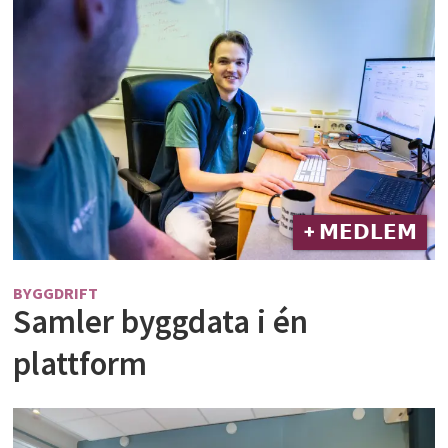
+ 𝗠𝗘𝗗𝗟𝗘𝗠
BYGGDRIFT
Samler byggdata i én
plattform