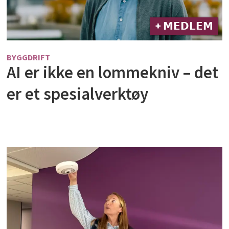
+ 𝗠𝗘𝗗𝗟𝗘𝗠
BYGGDRIFT
AI er ikke en lommekniv – det
er et spesialverktøy