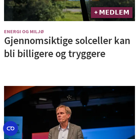
+ 𝗠𝗘𝗗𝗟𝗘𝗠
ENERGI OG MILJØ
Gjennomsiktige solceller kan
bli billigere og tryggere