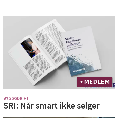
+ 𝗠𝗘𝗗𝗟𝗘𝗠
BYGGGDRIFT
SRI: Når smart ikke selger