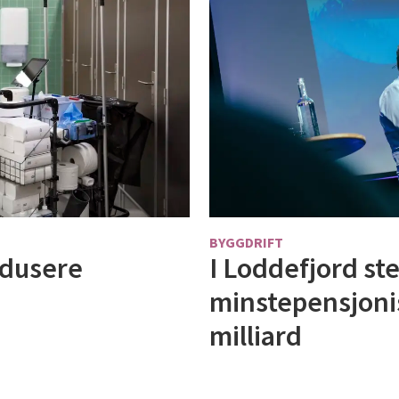
BYGGDRIFT
edusere
I Loddefjord st
minstepensjonis
milliard