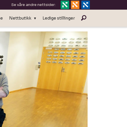
Se våre andre nettsider:
ne
Nettbutikk
Ledige stillinger