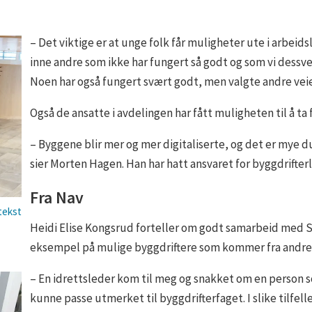
– Det viktige er at unge folk får muligheter ute i arbeid
inne andre som ikke har fungert så godt og som vi dessverr
Noen har også fungert svært godt, men valgte andre veie
Også de ansatte i avdelingen har fått muligheten til å ta
– Byggene blir mer og mer digitaliserte, og det er mye d
sier Morten Hagen. Han har hatt ansvaret for byggdrifter
Fra Nav
Heidi Elise Kongsrud forteller om godt samarbeid med 
eksempel på mulige byggdriftere som kommer fra andre
– En idrettsleder kom til meg og snakket om en person s
kunne passe utmerket til byggdrifterfaget. I slike tilfelle