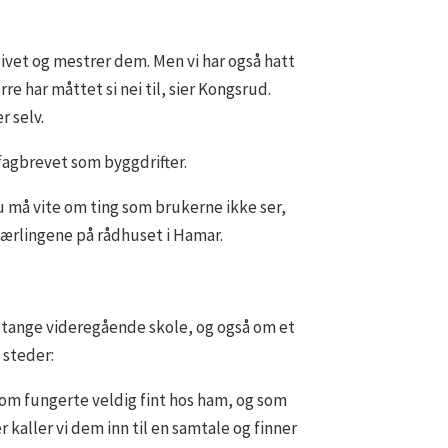
slivet og mestrer dem. Men vi har også hatt
e har måttet si nei til, sier Kongsrud.
r selv.
 fagbrevet som byggdrifter.
u må vite om ting som brukerne ikke ser,
lærlingene på rådhuset i Hamar.
Stange videregående skole, og også om et
 steder:
om fungerte veldig fint hos ham, og som
r kaller vi dem inn til en samtale og finner