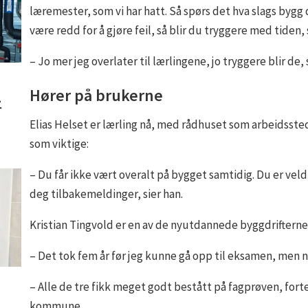
læremester, som vi har hatt. Så spørs det hva slags bygg
være redd for å gjøre feil, så blir du tryggere med tiden, 
– Jo mer jeg overlater til lærlingene, jo tryggere blir de
Hører på brukerne
-
Elias Helset er lærling nå, med rådhuset som arbeidsst
som viktige:
– Du får ikke vært overalt på bygget samtidig. Du er veld
deg tilbakemeldinger, sier han.
Kristian Tingvold er en av de nyutdannede byggdriftern
– Det tok fem år før jeg kunne gå opp til eksamen, men nå
– Alle de tre fikk meget godt bestått på fagprøven, fort
kommune.