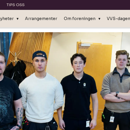
TIPS OSS
yheter
Arrangementer
Om foreningen
VVS-dage