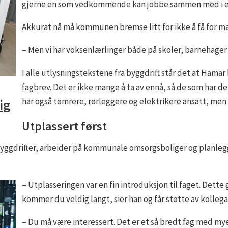
gjerne en som vedkommende kan jobbe sammen med i en p
Akkurat nå må kommunen bremse litt for ikke å få for m
– Men vi har voksenlærlinger både på skoler, barnehager 
I alle utlysningstekstene fra byggdrift står det at Ha
fagbrev. Det er ikke mange å ta av ennå, så de som har d
har også tømrere, rørleggere og elektrikere ansatt, men 
ig
Utplassert først
byggdrifter, arbeider på kommunale omsorgsboliger og planleg
– Utplasseringen var en fin introduksjon til faget. Dette
kommer du veldig langt, sier han og får støtte av kolleg
– Du må være interessert. Det er et så bredt fag med mye 