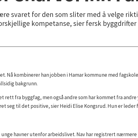
 svaret for den som sliter med å velge riktig 
orskjellige kompetanse, sier fersk byggdrifte
nlandet. Nå kombinerer han jobben i Hamar kommune med fagskole p
llsidig bakgrunn.
t rett fra byggfag, men også andre som har kommet fra andre y
ret seg til det positive, sier Heidi Elise Kongsrud. Hun er lede
unge havner utenfor arbeidslivet. Nav har registrert nærmere