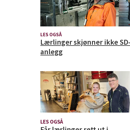
LES OGSÅ
Lærlinger skjønner ikke SD
anlegg
LES OGSÅ
Får lærlinger rett ut i