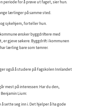
eriode for å prøve ut faget, sier hun.
ange lærlinger på samme sted.
og sykehjem, forteller hun.
mar kommune ønsker byggdriftere med
et, er gjeve søkere. Byggdrift i kommunen
har lærling bare som tømrer.
ger også å studere på Fagskolen Innlandet
 går mest på interessen: Har du den,
a Benjamin Lium:
å sette seg inn i. Det hjelper å ha gode