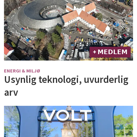
+ 𝗠𝗘𝗗𝗟𝗘𝗠
ENERGI & MILJØ
Usynlig teknologi, uvurderlig
arv