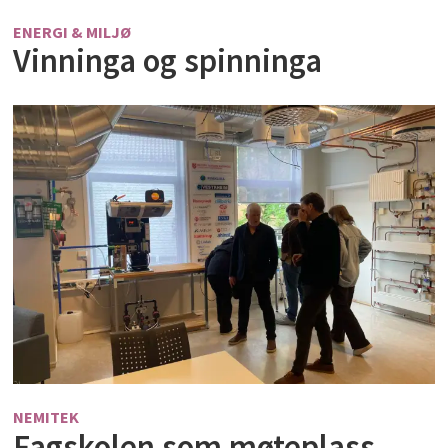
ENERGI & MILJØ
Vinninga og spinninga
NEMITEK
Fagskolen som møteplass