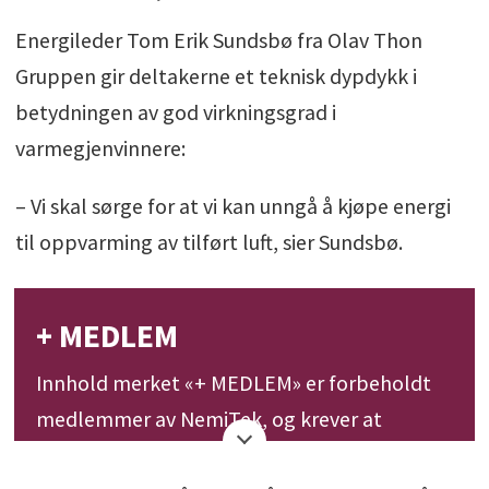
Energileder Tom Erik Sundsbø fra Olav Thon
Gruppen gir deltakerne et teknisk dypdykk i
betydningen av god virkningsgrad i
varmegjenvinnere:
– Vi skal sørge for at vi kan unngå å kjøpe energi
til oppvarming av tilført luft, sier Sundsbø.
+ MEDLEM
Innhold merket «+ MEDLEM» er forbeholdt
medlemmer av NemiTek, og krever at
du logger deg inn via ditt medlemskap.