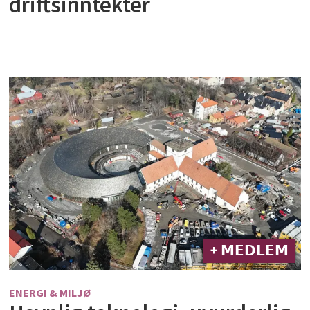
driftsinntekter
+ 𝗠𝗘𝗗𝗟𝗘𝗠
ENERGI & MILJØ