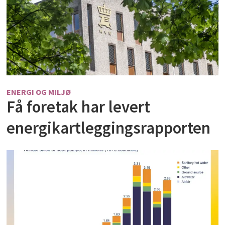
ENERGI OG MILJØ
Få foretak har levert
energikartleggingsrapporten