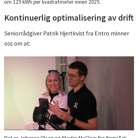
om 125 kWh per kvadratmeter innen 2025.
Kontinuerlig optimalisering av drift
Seniorrådgiver Patrik Hjertkvist fra Entro minner
oss om at:
Det er Johanna Olsen og Martin McGloin fra NemiTek