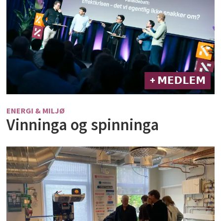
+ 𝗠𝗘𝗗𝗟𝗘𝗠
ENERGI & MILJØ
Vinninga og spinninga