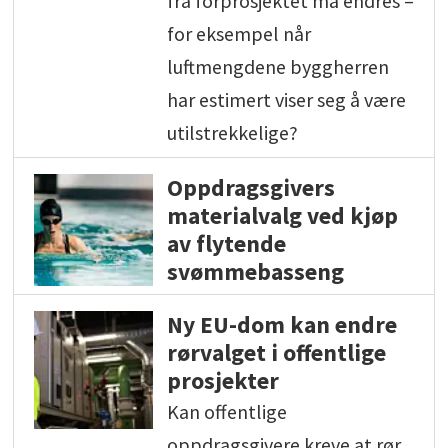
fra forprosjektet må endres –
for eksempel når
luftmengdene byggherren
har estimert viser seg å være
utilstrekkelige?
Oppdragsgivers
materialvalg ved kjøp
av flytende
svømmebasseng
Ny EU-dom kan endre
rørvalget i offentlige
prosjekter
Kan offentlige
oppdragsgivere kreve at rør