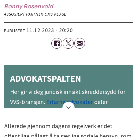
Ronny
Rosenvold
ASSOSIERT PARTNER CMS KLUGE
11.12.2023 - 20:20
PUBLISERT
ADVOKATSPALTEN
Her gir vi deg juridisk innsikt skreddersydd for
VVS-bransjen.
Erfarne advokater
deler
verdifull juridisk kunnskap og råd. Følg med
for å få bedre forståelse som kan hjelpe deg
Allerede gjennom dagens regelverk er det
med å navigere tryggere og mer vellykket i
offentlige pålagt å ta særlige sosiale hensyn, som