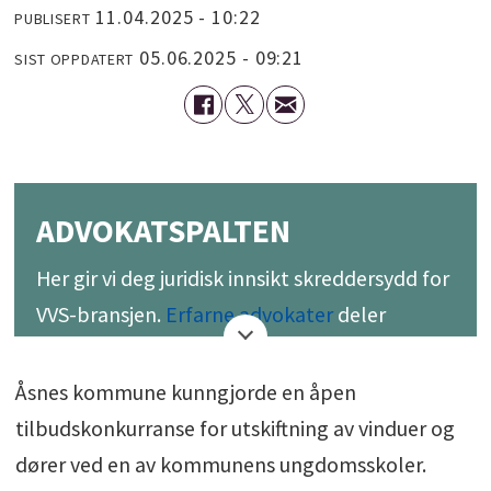
11.04.2025 - 10:22
PUBLISERT
05.06.2025 - 09:21
SIST OPPDATERT
ADVOKATSPALTEN
Her gir vi deg juridisk innsikt skreddersydd for
VVS-bransjen.
Erfarne advokater
deler
verdifull juridisk kunnskap og råd. Følg med
for å få bedre forståelse som kan hjelpe deg
Åsnes kommune kunngjorde en åpen
med å navigere tryggere og mer vellykket i
tilbudskonkurranse for utskiftning av vinduer og
VVS-verdenen.
dører ved en av kommunens ungdomsskoler.